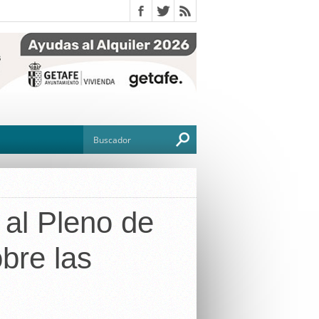
al Pleno de
O
bre las
TO
G