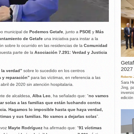
po municipal de
Podemos Getafe
, junto a
PSOE
y
Más
untamiento de Getafe
una iniciativa para instar a la
ón sobre lo ocurrido en las residencias de la
Comunidad
puesta parte de la
Asociación 7.291: Verdad y Justicia
Getaf
2027 
 la verdad”
sobre lo sucedido en los centros
a y reparación”
para las víctimas, en referencia a las
Roberto
Sara He
abril de 2020 sin atención hospitalaria.
Jing, p
inversi
nte de alcaldesa,
Alba Leo
, ha señalado que: “
no vamos
edición
ar solas a las familias que están luchando contra
icia. Hagamos lo imposible hasta que haya verdad,
ctimas y sus familias. No vamos a dejarlas solas
”.
tavoz
Mayte Rodríguez
ha afirmado que: “
91 víctimas