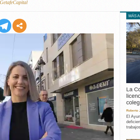
EXPERIENCIA
etafeCapital
IN MEMORIAM
MÁS 
MEMORIA RECUPERA
UN MINUTO EN EL
MUSEO
VARIOS
La Co
licen
coleg
Roberto
El Ayun
deficie
trabajo