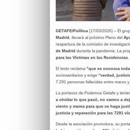
GETAFE/Política
(17/03/2026) – El gru
Madrid
, llevará al próximo Pleno del
Ay
reapertura de la comisión de investigaci
de Madrid
durante la pandemia. La pro
para las Víctimas en las Residencias
.
El texto reclama
“que se conozca toda
sociosanitarios y exige
“verdad, justici
7.291 personas fallecidas entre marzo y 
La portavoz de Podemos Getafe y tenie
a olvidar lo que pasó, no vamos a dej
viento y marea para que se haga just
justicia y reparación para las 7291 ví
Desde la asociación promotora, su por