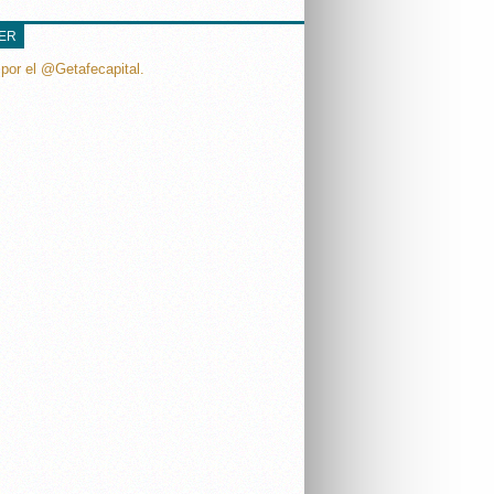
TER
por el @Getafecapital.