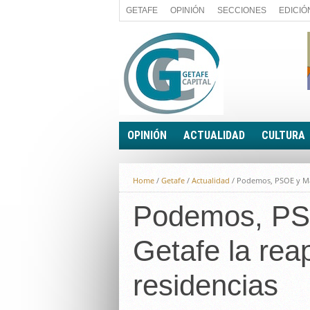
GETAFE
OPINIÓN
SECCIONES
EDICIÓ
OPINIÓN
ACTUALIDAD
CULTURA
A FIN DE CUENTAS
POLÍTICA
Home
/
Getafe
/
Actualidad
/
Podemos, PSOE y Más 
PALABRA DE CONCEJAL
ECONOMÍA
LA PIEDRA DE SÍSIFO
Podemos, PSO
SOCIEDAD
EL SACAPUNTAS
BREVES
Getafe la rea
TODAS LAS BANDERAS
ROTAS
EL RINCÓN DEL LECTOR
residencias