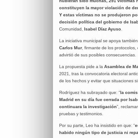
hubieran sido muchas, 291 víctimas h
constituyen la mayor violación de d
Y estas víctimas no se produjeron po
decisión política del gobierno de Isa
Comunidad,
Isabel Díaz Ayuso
.
La iniciativa municipal se apoya también
Carlos Mur
, firmante de los protocolos,
advirtió de sus posibles consecuencias.
La propuesta pide a la
Asamblea de Ma
2021, tras la convocatoria electoral anti
de los hechos y evitar que situaciones si
Rodríguez ha subrayado que: “
la comis
Madrid en su día fue cerrada por Isa
continuara la investigación
”, reclama
pruebas y testimonios.
Por su parte, Leo ha insistido en que: “
e
habido ningún tipo de justicia ni repa