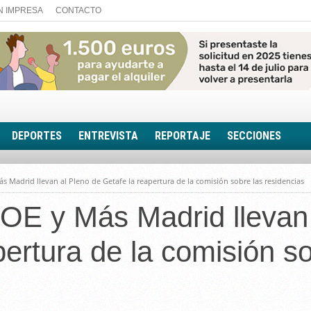
N IMPRESA
CONTACTO
DEPORTES
ENTREVISTA
REPORTAJE
SECCIONES
FOTONOTICIA
Madrid llevan al Pleno de Getafe la reapertura de la comisión sobre las residencias
EL AULA SIN MUROS
E y Más Madrid llevan 
LOOK TOTAL
RINCÓN PSICOLÓGIC
pertura de la comisión so
TRIBUNA CON ACEN
EL RINCÓN DE ACOE
RUTA DE LA MEMORIA
LA VOZ DE LA