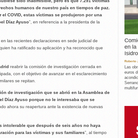
ubiese sido inadmisible, pero es que 7.291 víctimas
erechos humanos de nuestro país en tiempos de paz.
r el COVID, estas víctimas se produjeron por una
bel Díaz Ayuso
”, en referencia a la presidenta de la
Comie
 en las recientes declaraciones en sede judicial de
en la
 quien ha ratificado su aplicación y ha reconocido que
Isidro
Roberto
drid
reabrir la comisión de investigación cerrada en
Las obr
euros d
cipada, con el objetivo de avanzar en el esclarecimiento
acondic
milares se repitan.
Serrano
multifun
ión de investigación que se abrió en la Asamblea de
bel Díaz Ayuso porque no le interesaba que se
ndo ahora su reapertura ante la existencia de nuevas
s intolerable que después de seis años no haya
ración para las víctimas y sus familiares
”, al tiempo