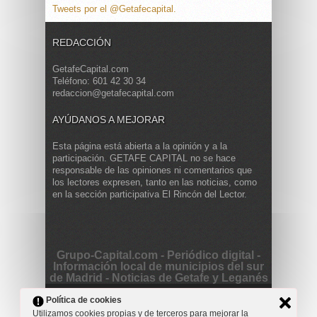
Tweets por el @Getafecapital.
REDACCIÓN
GetafeCapital.com
Teléfono: 601 42 30 34
redaccion@getafecapital.com
AYÚDANOS A MEJORAR
Esta página está abierta a la opinión y a la
participación. GETAFE CAPITAL no se hace
responsable de las opiniones ni comentarios que
los lectores expresen, tanto en las noticias, como
en la sección participativa El Rincón del Lector.
Grupo-Capital.com - Periódico digital -
Información local de municipios del sur
de Madrid - Noticias de Getafe y Leganés
Copyright © 2013 Getafe Capital. Powered by
Grodmar
Política de cookies
Project
Utilizamos cookies propias y de terceros para mejorar la