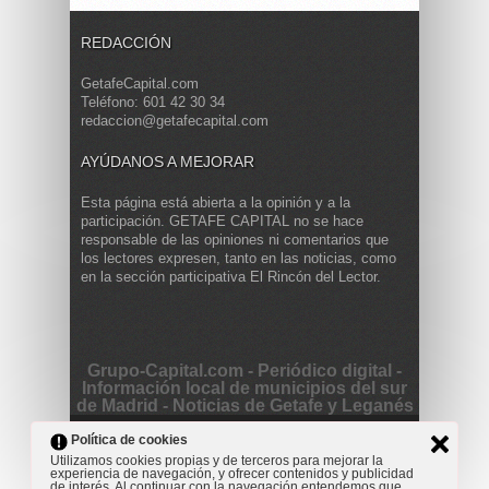
REDACCIÓN
GetafeCapital.com
Teléfono: 601 42 30 34
redaccion@getafecapital.com
AYÚDANOS A MEJORAR
Esta página está abierta a la opinión y a la
participación. GETAFE CAPITAL no se hace
responsable de las opiniones ni comentarios que
los lectores expresen, tanto en las noticias, como
en la sección participativa El Rincón del Lector.
Grupo-Capital.com - Periódico digital -
Información local de municipios del sur
de Madrid - Noticias de Getafe y Leganés
Copyright © 2013 Getafe Capital. Powered by
Grodmar
Política de cookies
Project
Utilizamos cookies propias y de terceros para mejorar la
experiencia de navegación, y ofrecer contenidos y publicidad
Opinión
Actualidad
Cultura
Deportes
Entrevista
de interés. Al continuar con la navegación entendemos que