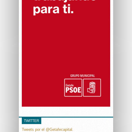
TWITTER
Tweets por el @Getafecapital.