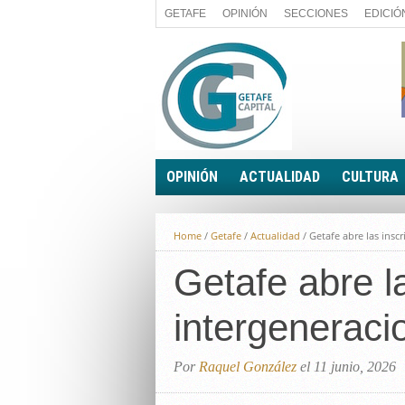
GETAFE
OPINIÓN
SECCIONES
EDICIÓ
OPINIÓN
ACTUALIDAD
CULTURA
A FIN DE CUENTAS
POLÍTICA
Home
/
Getafe
/
Actualidad
/
Getafe abre las ins
PALABRA DE CONCEJAL
ECONOMÍA
LA PIEDRA DE SÍSIFO
Getafe abre l
SOCIEDAD
EL SACAPUNTAS
BREVES
intergeneraci
TODAS LAS BANDERAS
ROTAS
EL RINCÓN DEL LECTOR
Por
Raquel González
el 11 junio, 2026