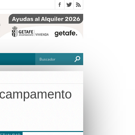
su campamento
O
TO
G