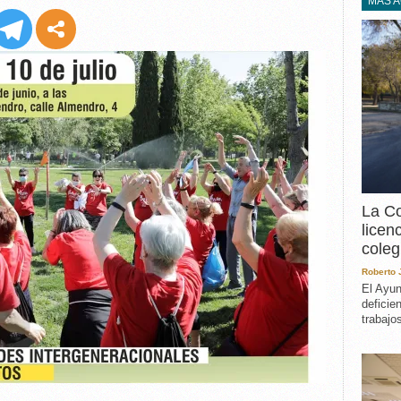
EXPERIENCIA
MÁS 
IN MEMORIAM
MEMORIA RECUPERA
UN MINUTO EN EL
MUSEO
VARIOS
La Co
licen
coleg
Roberto
El Ayun
deficie
trabajo