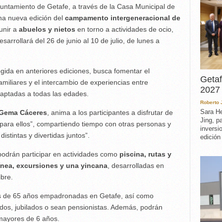
untamiento de Getafe, a través de la Casa Municipal de
na nueva edición del
campamento intergeneracional de
unir a
abuelos y nietos
en torno a actividades de ocio,
arrollará del 26 de junio al 10 de julio, de lunes a
ogida en anteriores ediciones, busca fomentar el
Getaf
familiares y el intercambio de experiencias entre
2027 
daptadas a todas las edades.
Roberto
Sara He
Gema Cáceres
, anima a los participantes a disfrutar de
Jing, p
 para ellos”, compartiendo tiempo con otras personas y
inversi
stintas y divertidas juntos”.
edición
podrán participar en actividades como
piscina, rutas y
 línea, excursiones y una yincana
, desarrolladas en
ibre.
es de 65 años empadronadas en Getafe, así como
dos, jubilados o sean pensionistas. Además, podrán
mayores de 6 años.