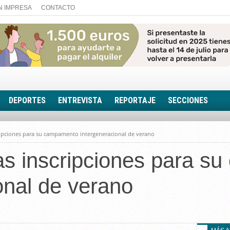
N IMPRESA
CONTACTO
DEPORTES
ENTREVISTA
REPORTAJE
SECCIONES
FOTONOTICIA
cripciones para su campamento intergeneracional de verano
EL AULA SIN MUROS
as inscripciones para 
LOOK TOTAL
RINCÓN PSICOLÓGIC
onal de verano
TRIBUNA CON ACEN
EL RINCÓN DE ACOE
RUTA DE LA MEMORIA
LA VOZ DE LA