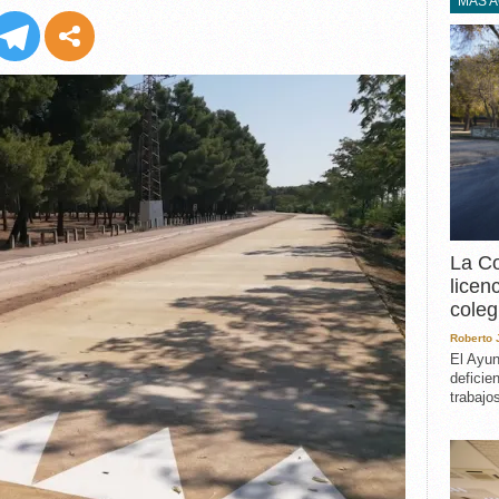
EXPERIENCIA
MÁS 
IN MEMORIAM
MEMORIA RECUPERA
UN MINUTO EN EL
MUSEO
VARIOS
La Co
licen
coleg
Roberto
El Ayun
deficie
trabajo