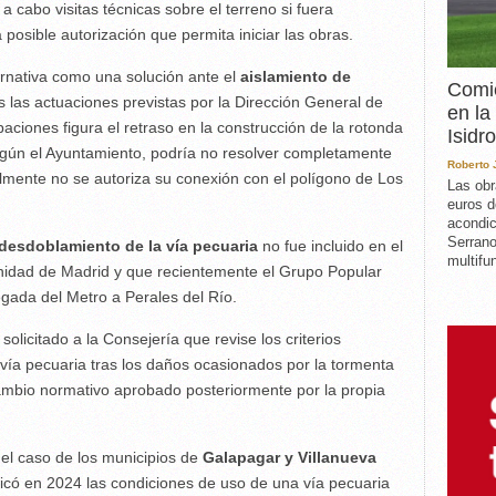
 a cabo visitas técnicas sobre el terreno si fuera
a posible autorización que permita iniciar las obras.
ernativa como una solución ante el
aislamiento de
Comie
s las actuaciones previstas por la Dirección General de
en la
paciones figura el retraso en la construcción de la rotonda
Isidro
según el Ayuntamiento, podría no resolver completamente
Roberto
almente no se autoriza su conexión con el polígono de Los
Las obr
euros d
acondic
Serrano
desdoblamiento de la vía pecuaria
no fue incluido en el
multifun
nidad de Madrid y que recientemente el Grupo Popular
egada del Metro a Perales del Río.
olicitado a la Consejería que revise los criterios
 vía pecuaria tras los daños ocasionados por la tormenta
ambio normativo aprobado posteriormente por la propia
el caso de los municipios de
Galapagar y Villanueva
icó en 2024 las condiciones de uso de una vía pecuaria