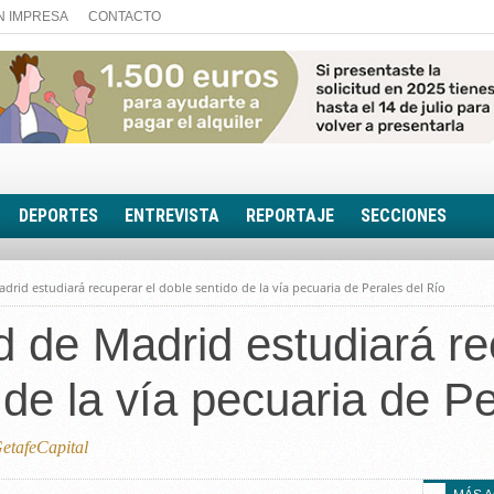
N IMPRESA
CONTACTO
DEPORTES
ENTREVISTA
REPORTAJE
SECCIONES
FOTONOTICIA
id estudiará recuperar el doble sentido de la vía pecuaria de Perales del Río
EL AULA SIN MUROS
de Madrid estudiará re
LOOK TOTAL
RINCÓN PSICOLÓGIC
 de la vía pecuaria de Pe
TRIBUNA CON ACEN
EL RINCÓN DE ACOE
tafeCapital
RUTA DE LA MEMORIA
LA VOZ DE LA