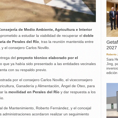
onsejería de Medio Ambiente, Agricultura e Interior
rometido a estudiar la viabilidad de recuperar el
doble
ria de Perales del Río
, tras la reunión mantenida entre
Getaf
2027 
y el consejero Carlos Novillo.
Roberto
ntrega del
proyecto técnico elaborado por el
Sara He
o que ya había sido presentado a las entidades vecinales
Jing, p
inversi
uenta con su respaldo previo.
edición
strada por el consejero Carlos Novillo, el viceconsejero
gricultura, Ganadería y Alimentación, Ángel de Oteo, para
ar la
movilidad en Perales del Río
y dar respuesta a los
io.
ejal de Mantenimiento, Roberto Fernández, y el concejal
s administraciones acordaron realizar un seguimiento