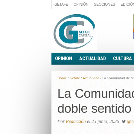
GETAFE
OPINIÓN
SECCIONES
EDICIÓ
OPINIÓN
ACTUALIDAD
CULTURA
A FIN DE CUENTAS
POLÍTICA
Home
/
Getafe
/
Actualidad
/
La Comunidad de Madr
PALABRA DE CONCEJAL
ECONOMÍA
LA PIEDRA DE SÍSIFO
La Comunidad 
SOCIEDAD
EL SACAPUNTAS
BREVES
doble sentido
TODAS LAS BANDERAS
ROTAS
EL RINCÓN DEL LECTOR
Por
Redacción
el 23 junio, 2026
@Ge