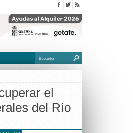
cuperar el
O
rales del Río
TO
G