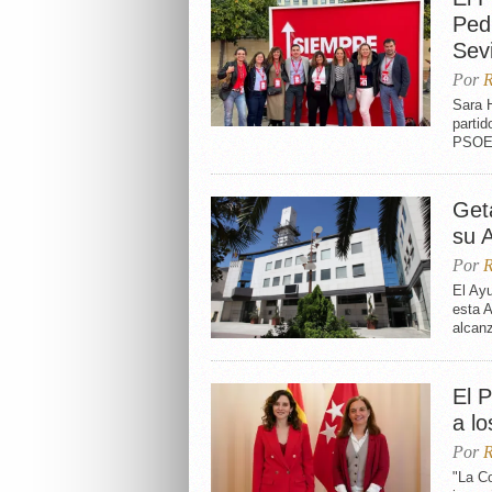
Ped
Sevi
Por
R
Sara 
partid
PSOE 
Get
su 
Por
R
El Ayu
esta A
alcanz
El 
a l
Por
R
"La C