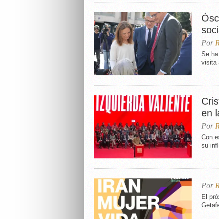
Ósc
soci
Por
R
Se ha
visita
Cris
en 
Por
R
Con es
su inf
Por
R
El pr
Getaf