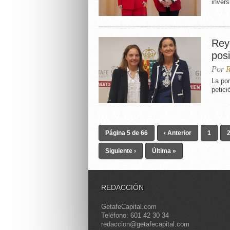
invers
Rey
pos
Por
R
La por
petici
Página 5 de 66
‹ Anterior
1
Siguiente ›
Última »
REDACCIÓN
GetafeCapital.com
Teléfono: 601 42 30 34
redaccion@getafecapital.com