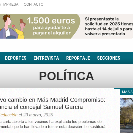
N IMPRESA
CONTACTO
DEPORTES
ENTREVISTA
REPORTAJE
SECCIONES
FOTONOTICIA
POLÍTICA
EL AULA SIN MUROS
LOOK TOTAL
MÁS 
RINCÓN PSICOLÓGIC
vo cambio en Más Madrid Compromiso:
TRIBUNA CON ACEN
uncia el concejal Samuel García
EL RINCÓN DE ACOE
edacción
el 20 marzo, 2025
RUTA DE LA MEMORIA
 carta abierta a los vecinos ha explicado los problemas de
mental que le han llevado a tomar esta decisión. Le sustituirá
LA VOZ DE LA
..