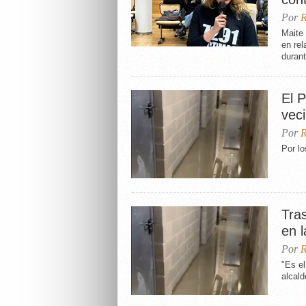
Por
R
Maite 
en rel
durant
El P
vec
Por
R
Por lo
Tra
en l
Por
R
"Es el
alcal