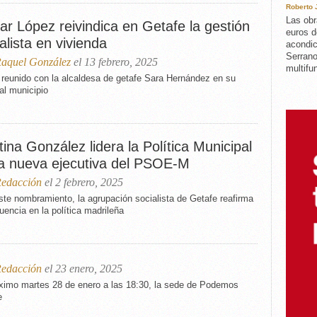
Roberto
Las obr
ar López reivindica en Getafe la gestión
euros d
alista en vivienda
acondic
Serrano
aquel González
el 13 febrero, 2025
multifun
 reunido con la alcaldesa de getafe Sara Hernández en su
 al municipio
tina González lidera la Política Municipal
la nueva ejecutiva del PSOE-M
edacción
el 2 febrero, 2025
te nombramiento, la agrupación socialista de Getafe reafirma
luencia en la política madrileña
edacción
el 23 enero, 2025
óximo martes 28 de enero a las 18:30, la sede de Podemos
e