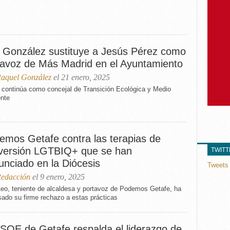
 González sustituye a Jesús Pérez como
tavoz de Más Madrid en el Ayuntamiento
aquel González
el 21 enero, 2025
 continúa como concejal de Transición Ecológica y Medio
nte
emos Getafe contra las terapias de
versión LGTBIQ+ que se han
TWIT
unciado en la Diócesis
Tweets 
edacción
el 9 enero, 2025
Leo, teniente de alcaldesa y portavoz de Podemos Getafe, ha
sado su firme rechazo a estas prácticas
PSOE de Getafe respalda el liderazgo de