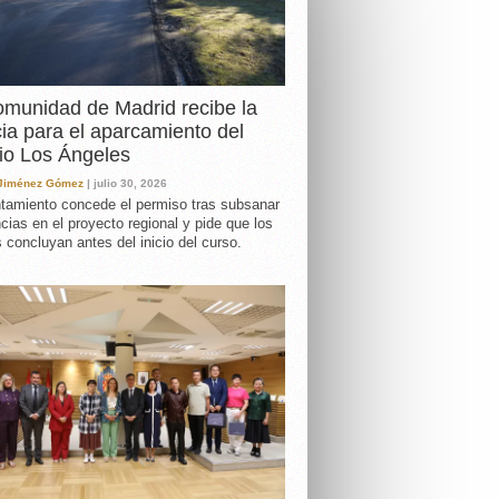
DA
munidad de Madrid recibe la
cia para el aparcamiento del
io Los Ángeles
 Jiménez Gómez
| julio 30, 2026
tamiento concede el permiso tras subsanar
ncias en el proyecto regional y pide que los
s concluyan antes del inicio del curso.