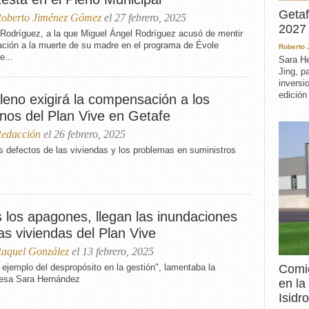
Getaf
oberto Jiménez Gómez
el 27 febrero, 2025
2027 
Rodríguez, a la que Miguel Ángel Rodríguez acusó de mentir
ación a la muerte de su madre en el programa de Évole
Roberto
e...
Sara He
Jing, p
inversi
edición
leno exigirá la compensación a los
inos del Plan Vive en Getafe
edacción
el 26 febrero, 2025
s defectos de las viviendas y los problemas en suministros
s los apagones, llegan las inundaciones
as viviendas del Plan Vive
aquel González
el 13 febrero, 2025
Comie
 ejemplo del despropósito en la gestión", lamentaba la
desa Sara Hernández
en la
Isidro