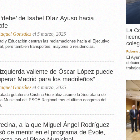
EXPERIENCIA
IN MEMORIAM
 ‘debe’ de Isabel Díaz Ayuso hacia
MEMORIA RECUPERA
afe
UN MINUTO EN EL
La Co
MUSEO
aquel González
el 5 marzo, 2025
licen
VARIOS
ad y Educación centran las reclamaciones hacia el Ejecutivo
coleg
al, pero también transportes, mayores o residencias.
Roberto
El Ayun
deficie
trabajo
 izquierda valiente de Óscar López puede
uperar Madrid para los madrileños”
aquel González
el 4 marzo, 2025
putada getafense Cristina González asume la Secretaría de
ca Municipal del PSOE Regional tras el último congreso del
o.
vecina, a la que Miguel Ángel Rodríguez
só de mentir en el programa de Évole,
esta en el Pleno Municipal