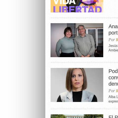
Ana
por
Por
R
Jesús
Ambie
Pod
con
den
Por
R
Alba 
expre
El 