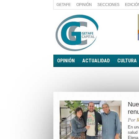
GETAFE
OPINIÓN
SECCIONES
EDICIÓ
OPINIÓN
ACTUALIDAD
CULTURA
A FIN DE CUENTAS
POLÍTICA
PALABRA DE CONCEJAL
ECONOMÍA
LA PIEDRA DE SÍSIFO
SOCIEDAD
EL SACAPUNTAS
BREVES
Nue
TODAS LAS BANDERAS
ren
ROTAS
Por
R
EL RINCÓN DEL LECTOR
En una
salud 
Elena.