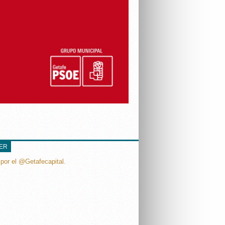
TER
por el @Getafecapital.