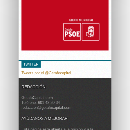
TWITTER
Tweets por el @Getafecapital.
REDACCIÓN
GetafeCapital.com
Teléfono: 601 42 30 34
redaccion@getafecapital.com
AYÚDANOS A MEJORAR
Esta página está abierta a la opinión y a la