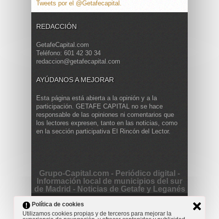
Tweets por el @Getafecapital.
REDACCIÓN
GetafeCapital.com
Teléfono: 601 42 30 34
redaccion@getafecapital.com
AYÚDANOS A MEJORAR
Esta página está abierta a la opinión y a la
participación. GETAFE CAPITAL no se hace
responsable de las opiniones ni comentarios que
los lectores expresen, tanto en las noticias, como
en la sección participativa El Rincón del Lector.
Grupo-Capital.com - Periódico digital -
Información local de municipios del sur
de Madrid - Noticias de Getafe y Leganés
Copyright © 2013 Getafe Capital. Powered by
Grodmar
Política de cookies
Project
Utilizamos cookies propias y de terceros para mejorar la