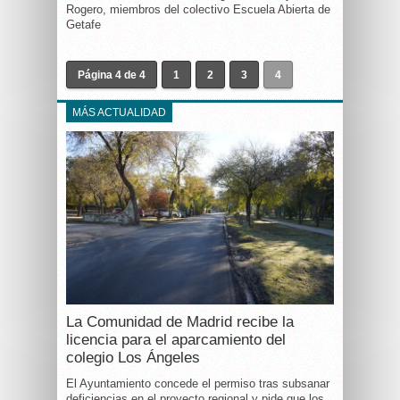
Rogero, miembros del colectivo Escuela Abierta de
Getafe
Página 4 de 4
1
2
3
4
MÁS ACTUALIDAD
La Comunidad de Madrid recibe la
licencia para el aparcamiento del
colegio Los Ángeles
El Ayuntamiento concede el permiso tras subsanar
deficiencias en el proyecto regional y pide que los