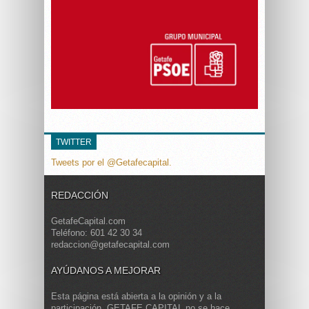
TWITTER
Tweets por el @Getafecapital.
REDACCIÓN
GetafeCapital.com
Teléfono: 601 42 30 34
redaccion@getafecapital.com
AYÚDANOS A MEJORAR
Esta página está abierta a la opinión y a la
participación. GETAFE CAPITAL no se hace