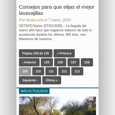
Consejos para que elijas el mejor
lavavajillas
Por
Redacción
el 7 enero, 2020
GETAFE/Varios (07/01/2020) – La llegada del
nuevo año hace que hagamos balance de todo lo
acontecido durante los últimos 365 días, nos
liberemos de nuestros...
Página 109 de 136
« Primera
‹ Anterior
105
106
107
108
109
110
111
112
113
Siguiente ›
Última »
MÁS ACTUALIDAD