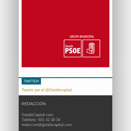
TWITTER
Tweets por el @Getafecapital.
REDACCIÓN
GetafeCapital.com
Teléfono: 601 42 30 34
redaccion@getafecapital.com