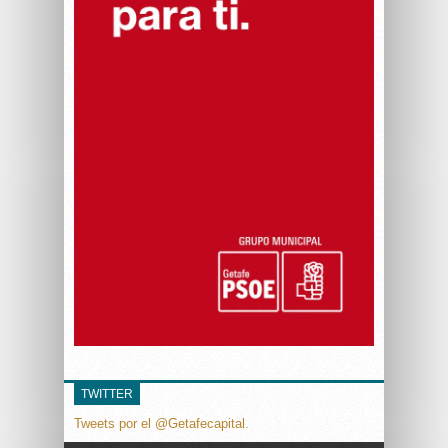
TWITTER
Tweets por el @Getafecapital.