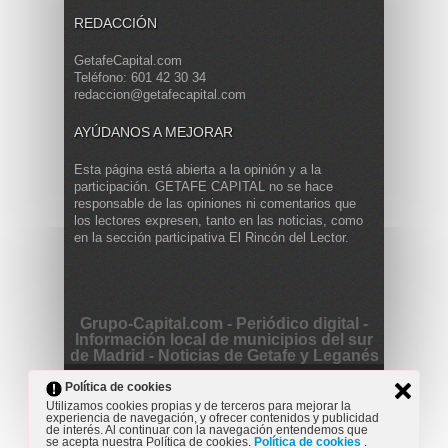
REDACCIÓN
GetafeCapital.com
Teléfono: 601 42 30 34
redaccion@getafecapital.com
AYÚDANOS A MEJORAR
Esta página está abierta a la opinión y a la
participación. GETAFE CAPITAL no se hace
responsable de las opiniones ni comentarios que
los lectores expresen, tanto en las noticias, como
en la sección participativa El Rincón del Lector.
Grupo-Capital.com - Periódico digital -
Información local de municipios del sur
de Madrid - Noticias de Getafe y Leganés
Copyright © 2013 Getafe Capital. Powered by
Grodmar
Política de cookies
Project
Utilizamos cookies propias y de terceros para mejorar la
experiencia de navegación, y ofrecer contenidos y publicidad
Opinión
Actualidad
Cultura
Deportes
Entrevista
de interés. Al continuar con la navegación entendemos que
Reportaje
Secciones
se acepta nuestra Política de cookies.
Política de cookies
.