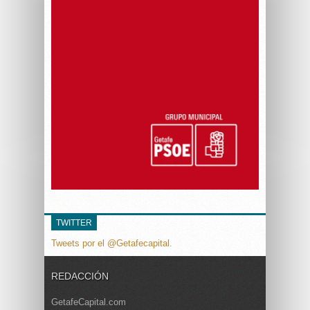
TWITTER
Tweets por el @Getafecapital.
REDACCIÓN
GetafeCapital.com