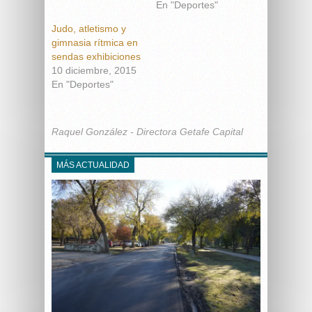
En "Deportes"
Judo, atletismo y
gimnasia rítmica en
sendas exhibiciones
10 diciembre, 2015
En "Deportes"
Raquel González - Directora Getafe Capital
MÁS ACTUALIDAD