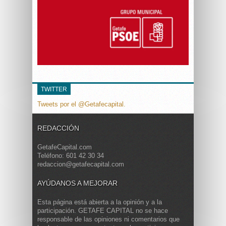
TWITTER
Tweets por el @Getafecapital.
REDACCIÓN
GetafeCapital.com
Teléfono: 601 42 30 34
redaccion@getafecapital.com
AYÚDANOS A MEJORAR
Esta página está abierta a la opinión y a la
participación. GETAFE CAPITAL no se hace
responsable de las opiniones ni comentarios que