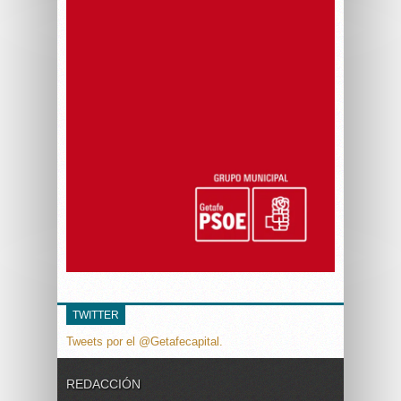
TWITTER
Tweets por el @Getafecapital.
REDACCIÓN