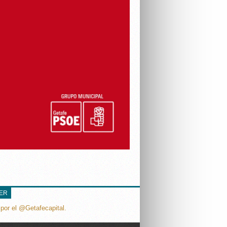
TER
por el @Getafecapital.