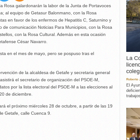
EXPERIENCIA
 la Rosa galardonarán la labor de la Junta de Portavoces
IN MEMORIAM
ica; al equipo de Getasur Balonmano, con la Rosa
MEMORIA RECUPERA
stas en favor de los enfermos de Hepatitis C, Saturnino y
UN MINUTO EN EL
dio de comunicación Noticias Para Municipios, con la Rosa
MUSEO
stellos, con la Rosa Cultural. Además en esta ocasión
VARIOS
getafense César Navarro.
ista en el mes de mayo, pero se pospuso tras el
La Co
licen
coleg
ervención de la alcaldesa de Getafe y secretaria general
istirá el secretario de organización del PSOE-M,
Roberto
El Ayun
atos por la lista electoral del PSOE-M a las elecciones al
deficie
20 de diciembre.
trabajo
rá el próximo miércoles 28 de octubre, a partir de las 19
de Getafe, calle Cuenca 9.