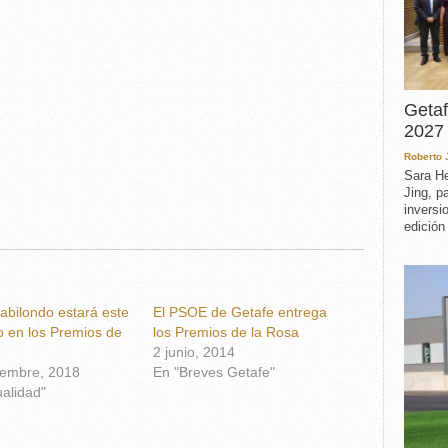
Getaf
2027 
Roberto
Sara He
Jing, p
inversi
edición
abilondo estará este
El PSOE de Getafe entrega
 en los Premios de
los Premios de la Rosa
2 junio, 2014
iembre, 2018
En "Breves Getafe"
ualidad"