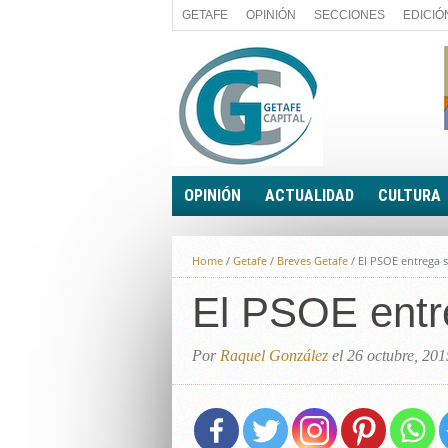
GETAFE
OPINIÓN
SECCIONES
EDICIÓ
OPINIÓN
ACTUALIDAD
CULTURA
A FIN DE CUENTAS
POLÍTICA
Home
/
Getafe
/
Breves Getafe
/
El PSOE entrega 
PALABRA DE CONCEJAL
ECONOMÍA
LA PIEDRA DE SÍSIFO
El PSOE entr
SOCIEDAD
EL SACAPUNTAS
BREVES
TODAS LAS BANDERAS
Por
Raquel González
el 26 octubre, 201
ROTAS
EL RINCÓN DEL LECTOR