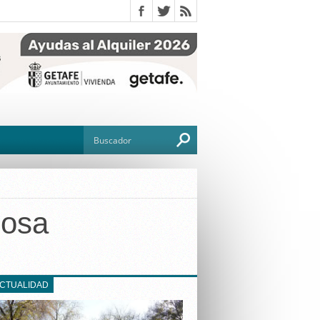
Rosa
O
TO
G
ACTUALIDAD