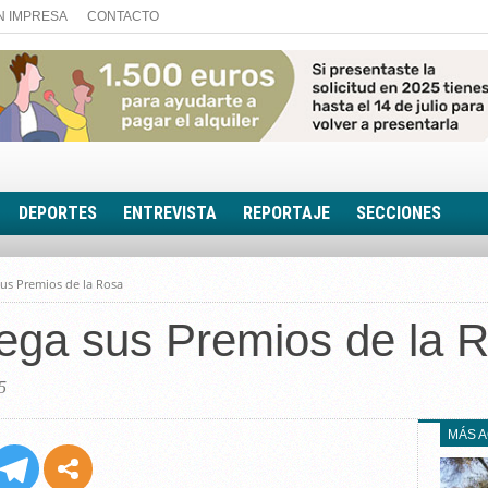
N IMPRESA
CONTACTO
DEPORTES
ENTREVISTA
REPORTAJE
SECCIONES
FOTONOTICIA
sus Premios de la Rosa
EL AULA SIN MUROS
ega sus Premios de la 
LOOK TOTAL
RINCÓN PSICOLÓGIC
TRIBUNA CON ACEN
5
EL RINCÓN DE ACOE
MÁS 
RUTA DE LA MEMORIA
LA VOZ DE LA