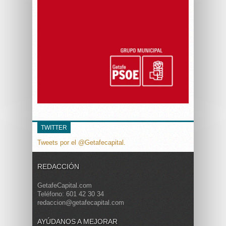
TWITTER
Tweets por el @Getafecapital.
REDACCIÓN
GetafeCapital.com
Teléfono: 601 42 30 34
redaccion@getafecapital.com
AYÚDANOS A MEJORAR