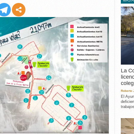
EXPERIENCIA
MÁS 
IN MEMORIAM
MEMORIA RECUPERA
UN MINUTO EN EL
MUSEO
VARIOS
La Co
licen
coleg
Roberto
El Ayun
deficie
trabajo