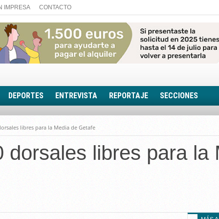
N IMPRESA
CONTACTO
DEPORTES
ENTREVISTA
REPORTAJE
SECCIONES
FOTONOTICIA
rsales libres para la Media de Getafe
EL AULA SIN MUROS
dorsales libres para la
LOOK TOTAL
RINCÓN PSICOLÓGIC
TRIBUNA CON ACEN
EL RINCÓN DE ACOE
RUTA DE LA MEMORIA
LA VOZ DE LA