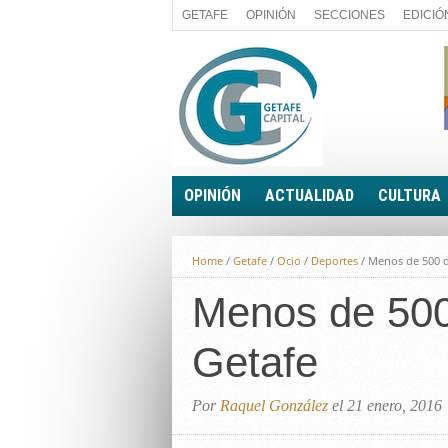
GETAFE
OPINIÓN
SECCIONES
EDICIÓ
OPINIÓN
ACTUALIDAD
CULTURA
A FIN DE CUENTAS
POLÍTICA
Home
/
Getafe
/
Ocio
/
Deportes
/
Menos de 500 do
PALABRA DE CONCEJAL
ECONOMÍA
LA PIEDRA DE SÍSIFO
Menos de 500 
SOCIEDAD
EL SACAPUNTAS
BREVES
Getafe
TODAS LAS BANDERAS
ROTAS
EL RINCÓN DEL LECTOR
Por
Raquel González
el 21 enero, 2016