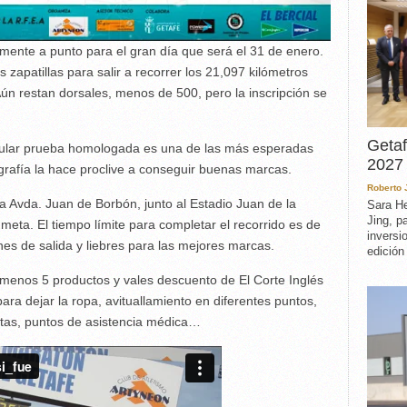
amente a punto para el gran día que será el 31 de enero.
zapatillas para salir a recorrer los 21,097 kilómetros
ún restan dorsales, menos de 500, pero la inscripción se
Getaf
opular prueba homologada es una de las más esperadas
2027 
ografía la hace proclive a conseguir buenas marcas.
Roberto
 la Avda. Juan de Borbón, junto al Estadio Juan de la
Sara He
Jing, p
meta. El tiempo límite para completar el recorrido es de
inversi
es de salida y liebres para las mejores marcas.
edición
 menos 5 productos y vales descuento de El Corte Inglés
para dejar la ropa, avituallamiento en diferentes puntos,
istas, puntos de asistencia médica…