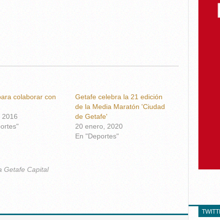
para colaborar con
Getafe celebra la 21 edición
de la Media Maratón 'Ciudad
, 2016
de Getafe'
ortes"
20 enero, 2020
En "Deportes"
a Getafe Capital
TWIT