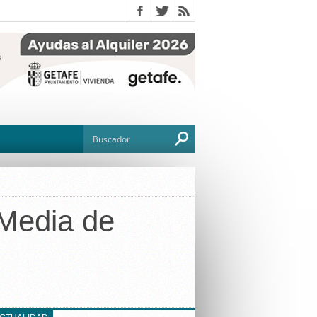
 Media de
O
TO
G