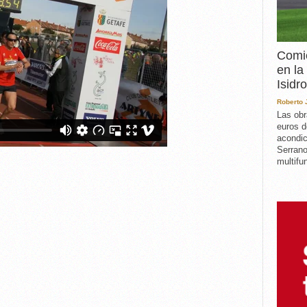
Comie
en la
Isidro
Roberto
Las obr
euros d
acondic
Serrano
multifun