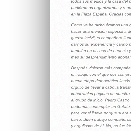
todos sus medios y la casa del 
pudiéramos organizarnos y reun
en la Plaza España. Gracias c
Como ya he dicho éramos una g
hacer una mención especial a d
guerra incivil, el compañero Jua
darnos su experiencia y cariño p
también en el caso de Leoncio y
mes su desprendimiento abonand
Después vinieron más compañer
el trabajo con el que nos compr
nueva etapa democrática Jesús Pr
orgullo de llevar a cabo la tra
imborrables páginas en nuestra 
al grupo de inicio, Pedro Castro,
podemos contemplar un Getafe d
para ver si llueve porque si er
barro. Buen trabajo compañeros.
y orgullosas de él. No, no fue fác