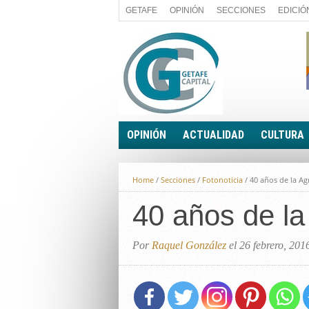
GETAFE
OPINIÓN
SECCIONES
EDICIÓ
OPINIÓN
ACTUALIDAD
CULTURA
A FIN DE CUENTAS
POLÍTICA
Home
/
Secciones
/
Fotonoticia
/
40 años de la Ag
PALABRA DE CONCEJAL
ECONOMÍA
LA PIEDRA DE SÍSIFO
40 años de la
SOCIEDAD
EL SACAPUNTAS
BREVES
TODAS LAS BANDERAS
Por
Raquel González
el 26 febrero, 201
ROTAS
EL RINCÓN DEL LECTOR