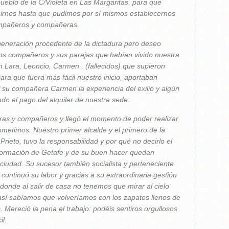
pueblo de la C/Violeta en Las Margaritas, para que
irnos hasta que pudimos por sí mismos establecernos
ompañeros y compañeras.
eneración procedente de la dictadura pero deseo
os compañeros y sus parejas que habían vivido nuestra
n Lara, Leoncio, Carmen.. (fallecidos) que supieron
ara que fuera más fácil nuestro inicio, aportaban
 su compañera Carmen la experiencia del exilio y algún
o el pago del alquiler de nuestra sede.
as y compañeros y llegó el momento de poder realizar
ometimos. Nuestro primer alcalde y el primero de la
ieto, tuvo la responsabilidad y por qué no decirlo el
nsformación de Getafe y de su buen hacer quedan
ciudad. Su sucesor también socialista y perteneciente
 continuó su labor y gracias a su extraordinaria gestión
onde al salir de casa no tenemos que mirar al cielo
a así sabíamos que volveríamos con los zapatos llenos de
 Mereció la pena el trabajo: podéis sentiros orgullosos
il.