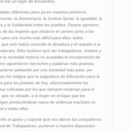
os fue un lugar de encuentro).
dades diferentes pero ya en nuestros primeros
unes: la Democracia, la Justicia Social, la Igualdad, la
a y la Solidaridad entre los pueblos. Parece oportuno
 de las mujeres que iniciaron el camino junto a los
 pero era mucho más difícil para ellas: todos
ue solo había conocido la dictadura y el respeto a la
valorara. Ellas tuvieron que ser trabajadoras, madres y
 la sociedad todavía no aceptaba la incorporación de
pero aguantaron reproches y palabras más gruesas,
stuvieron peleando por una sociedad más justa: por
ue me indigna que la asignatura de Educación para la
a para los jóvenes de hoy, afortunadamente los
y criticadas por los que siempre reclaman para sí
que no situado, a la mujer en el lugar que les
igan produciéndose casos de violencia machista no
ud a todas ellas.
riño el apoyo y soporte que nos dieron los compañeros
al de Trabajadores, pusieron a nuestra disposición