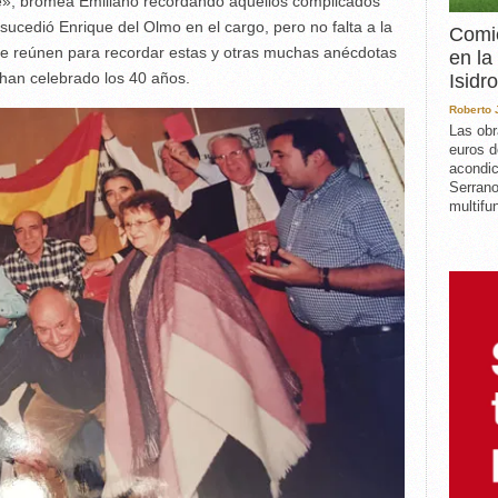
», bromea Emiliano recordando aquellos complicados
 sucedió Enrique del Olmo en el cargo, pero no falta a la
Comie
ue se reúnen para recordar estas y otras muchas anécdotas
en la
 han celebrado los 40 años.
Isidro
Roberto
Las obr
euros d
acondic
Serrano
multifun