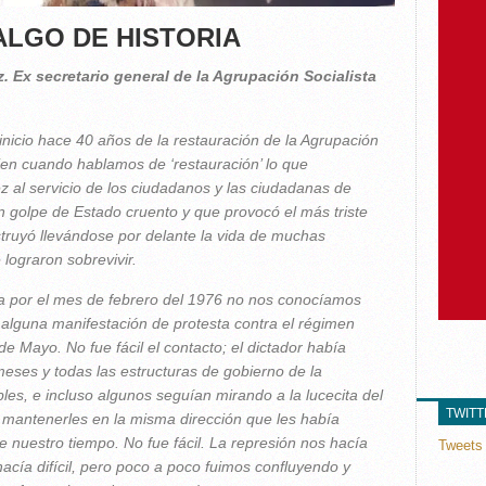
LGO DE HISTORIA
 Ex secretario general de la Agrupación Socialista
nicio hace 40 años de la restauración de la Agrupación
ien cuando hablamos de ‘restauración’ lo que
z al servicio de los ciudadanos y las ciudadanas de
n golpe de Estado cruento y que provocó el más triste
struyó llevándose por delante la vida de muchas
 lograron sobrevivir.
a por el mes de febrero del 1976 no nos conocíamos
alguna manifestación de protesta contra el régimen
de Mayo. No fue fácil el contacto; el dictador había
eses y todas las estructuras de gobierno de la
les, e incluso algunos seguían mirando a la lucecita del
TWIT
 mantenerles en la misma dirección que les había
e nuestro tiempo. No fue fácil. La represión nos hacía
Tweets 
hacía difícil, pero poco a poco fuimos confluyendo y