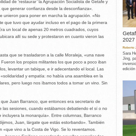
ilidad de ‘restaurar’ la Agrupación Socialista de Getafe y
a que generar confianza desde la desconfianza».
e unieron para poner en marcha la agrupación. «No
te que tuvo que ayudar incluso en el pago de la primera
 Era un local de apenas 20 metros cuadrados, cuyos
Getaf
bicara allí su sede y protestaron en cuanto vieron las
2027 
Roberto
Sara He
asta que se trasladaron a la calle Moraleja, «una nave
Jing, p
 Fueron los propios militantes los que poco a poco iban
inversi
os, levantar un tabique, e ir adecentando el local. Las
edición
 «solidaridad y empatía: no había una asamblea en la
ares, pero luego nos íbamos todos a tomar un vino. Sin
que Juan Barranco, que entonces era secretario de
 de las sesiones, cuando estábamos debatiendo el sí o no
e incluyera la monarquía». Entre columnas, Barranco
 dijimos, Juan, lárgate que estás estorbando». También
n «que vino a la Costa de Vigo. Se lo reventamos.