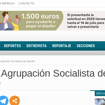
N IMPRESA
CONTACTO
DEPORTES
ENTREVISTA
REPORTAJE
SECCIONES
FOTONOTICIA
rupación Socialista de Getafe
EL AULA SIN MUROS
 Agrupación Socialista d
LOOK TOTAL
RINCÓN PSICOLÓGIC
TRIBUNA CON ACEN
6
EL RINCÓN DE ACOE
MÁS 
RUTA DE LA MEMORIA
LA VOZ DE LA