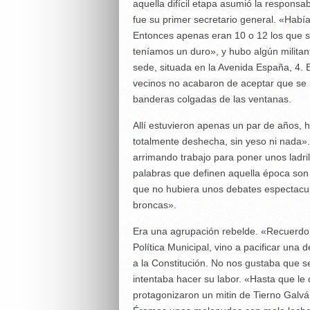
aquella difícil etapa asumió la responsab
fue su primer secretario general. «Habí
Entonces apenas eran 10 o 12 los que s
teníamos un duro», y hubo algún militan
sede, situada en la Avenida España, 4.
vecinos no acabaron de aceptar que se u
banderas colgadas de las ventanas.
Allí estuvieron apenas un par de años, h
totalmente deshecha, sin yeso ni nada».
arrimando trabajo para poner unos ladrill
palabras que definen aquella época son
que no hubiera unos debates espectacul
broncas».
Era una agrupación rebelde. «Recuerdo 
Política Municipal, vino a pacificar una
a la Constitución. No nos gustaba que s
intentaba hacer su labor. «Hasta que le
protagonizaron un mitin de Tierno Galvá