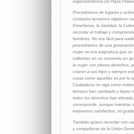
organizándonos (la Plaza Palaci
Procedíamos de lugares y activi
contactos teníamos objetivos com
Enseñanza, la Sanidad, la Cultur
recordar el trabajo y compromiso
hombres. No era fácil para nadie
procedíamos de una generación q
mujer no era asignatura que se 
militantes en un momento en que
la mujer con plenos derechos, 
criaron a sus hijos y siempre e
cosas como aquellas es por lo q
Ciudadanía no siga como materi
tiempos han cambiado y leyes mu
todos los derechos han elevado, 
corresponde, aunque mientras s
estaremos satisfechos, mi gratit
También quiero recordar con ca
y compañeras de la Unión Gener