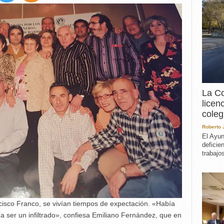
EXPERIENCIA
IN MEMORIAM
MEMORIA RECUPERA
UN MINUTO EN EL
MUSEO
VARIOS
La Co
licen
coleg
Roberto
El Ayun
deficie
trabajo
cisco Franco, se vivían tiempos de expectación. «Había
ía ser un infiltrado», confiesa Emiliano Fernández, que en