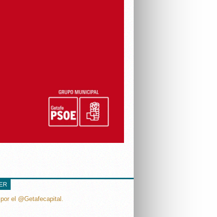
TER
por el @Getafecapital.