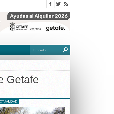
e Getafe
O
TO
G
ACTUALIDAD