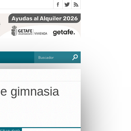
de gimnasia
O
TO
G