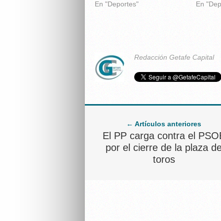
En "Deportes"
En "Dep
Redacción Getafe Capital
← Artículos anteriores
El PP carga contra el PSO
por el cierre de la plaza d
toros