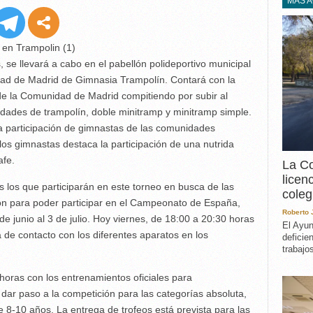
EXPERIENCIA
MÁS 
IN MEMORIAM
MEMORIA RECUPERA
UN MINUTO EN EL
 se llevará a cabo en el pabellón polideportivo municipal
MUSEO
dad de Madrid de Gimnasia Trampolín. Contará con la
VARIOS
de la Comunidad de Madrid compitiendo por subir al
lidades de trampolín, doble minitramp y minitramp simple.
 participación de gimnastas de las comunidades
los gimnastas destaca la participación de una nutrida
afe.
La Co
licen
s los que participarán en este torneo en busca de las
coleg
ión para poder participar en el Campeonato de España,
Roberto
e junio al 3 de julio. Hoy viernes, de 18:00 a 20:30 horas
El Ayun
 de contacto con los diferentes aparatos en los
deficie
trabajo
horas con los entrenamientos oficiales para
, dar paso a la competición para las categorías absoluta,
 8-10 años. La entrega de trofeos está prevista para las