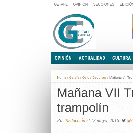
GETAFE
OPINIÓN
SECCIONES
EDICIÓ
OPINIÓN
ACTUALIDAD
CULTURA
A FIN DE CUENTAS
POLÍTICA
Home
/
Getafe
/
Ocio
/
Deportes
/
Mañana VII Tro
PALABRA DE CONCEJAL
ECONOMÍA
LA PIEDRA DE SÍSIFO
Mañana VII T
SOCIEDAD
EL SACAPUNTAS
BREVES
trampolín
TODAS LAS BANDERAS
ROTAS
EL RINCÓN DEL LECTOR
Por
Redacción
el 13 mayo, 2016
@G