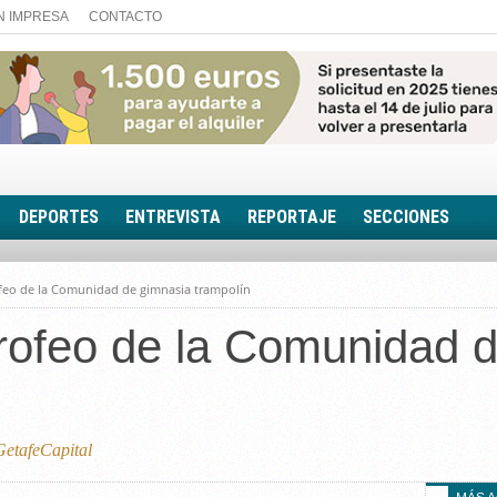
N IMPRESA
CONTACTO
DEPORTES
ENTREVISTA
REPORTAJE
SECCIONES
FOTONOTICIA
feo de la Comunidad de gimnasia trampolín
EL AULA SIN MUROS
rofeo de la Comunidad 
LOOK TOTAL
RINCÓN PSICOLÓGIC
TRIBUNA CON ACEN
EL RINCÓN DE ACOE
etafeCapital
RUTA DE LA MEMORIA
LA VOZ DE LA