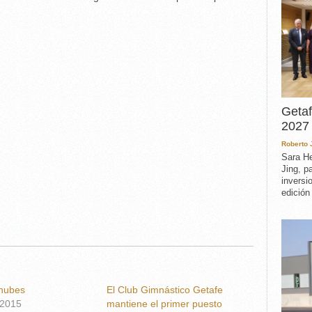
Getaf
2027 
Roberto
Sara He
Jing, p
inversi
edición
 nubes
El Club Gimnástico Getafe
 2015
mantiene el primer puesto