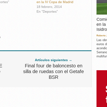
ortes"
en la IV Copa de Madrid
18 febrero, 2014
En "Deportes"
Comie
en la
Isidro
Roberto
Las obr
euros d
acondic
Serrano
multifun
Artículos siguientes →
E
Final four de baloncesto en
e
silla de ruedas con el Getafe
BSR