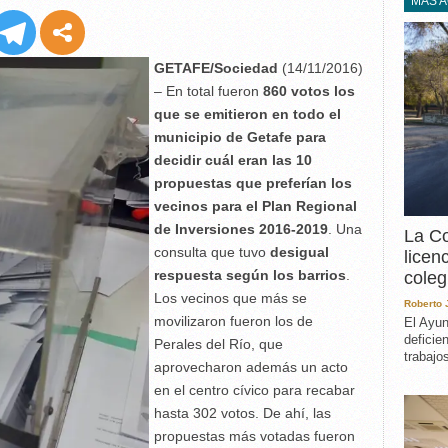
EXPERIENCIA
MÁS 
IN MEMORIAM
MEMORIA RECUPERA
GETAFE/Sociedad
(14/11/2016)
UN MINUTO EN EL
– En total fueron
860 votos los
MUSEO
que se emitieron en todo el
VARIOS
municipio de Getafe para
decidir cuál eran las 10
propuestas que preferían los
vecinos para el Plan Regional
de Inversiones 2016-2019
. Una
La Co
consulta que tuvo
desigual
licen
respuesta según los barrios
.
coleg
Los vecinos que más se
Roberto
movilizaron fueron los de
El Ayun
deficie
Perales del Río, que
trabajo
aprovecharon además un acto
en el centro cívico para recabar
hasta 302 votos. De ahí, las
propuestas más votadas fueron