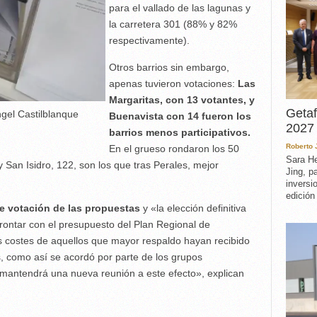
para el vallado de las lagunas y
la carretera 301 (88% y 82%
respectivamente).
Otros barrios sin embargo,
apenas tuvieron votaciones:
Las
Margaritas, con 13 votantes, y
Getaf
ngel Castilblanque
Buenavista con 14 fueron los
2027 
barrios menos participativos.
Roberto
En el grueso rondaron los 50
Sara He
y San Isidro, 122, son los que tras Perales, mejor
Jing, p
inversi
edición
e votación de las propuestas
y «la elección definitiva
rontar con el presupuesto del Plan Regional de
s costes de aquellos que mayor respaldo hayan recibido
s, como así se acordó por parte de los grupos
mantendrá una nueva reunión a este efecto», explican