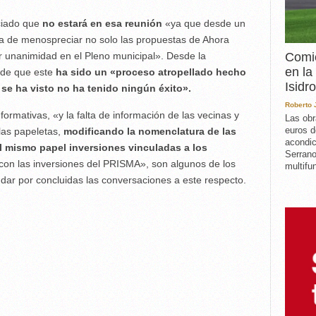
ciado que
no estará en esa reunión
«ya que desde un
o la de menospreciar no solo las propuestas de Ahora
Comie
r unanimidad en el Pleno municipal». Desde la
en la
nde que este
ha sido un «proceso atropellado hecho
Isidro
 se ha visto no ha tenido ningún éxito».
Roberto
rmativas, «y la falta de información de las vecinas y
Las obr
euros d
las papeletas,
modificando la nomenclatura de las
acondic
l mismo papel inversiones vinculadas a los
Serrano
 con las inversiones del PRISMA», son algunos de los
multifun
dar por concluidas las conversaciones a este respecto.