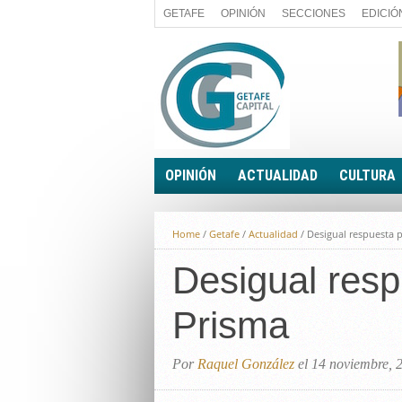
GETAFE
OPINIÓN
SECCIONES
EDICIÓ
OPINIÓN
ACTUALIDAD
CULTURA
A FIN DE CUENTAS
POLÍTICA
Home
/
Getafe
/
Actualidad
/
Desigual respuesta p
PALABRA DE CONCEJAL
ECONOMÍA
LA PIEDRA DE SÍSIFO
Desigual resp
SOCIEDAD
EL SACAPUNTAS
BREVES
Prisma
TODAS LAS BANDERAS
ROTAS
EL RINCÓN DEL LECTOR
Por
Raquel González
el 14 noviembre, 