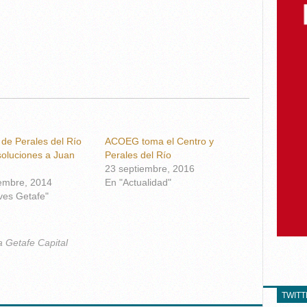
 de Perales del Río
ACOEG toma el Centro y
soluciones a Juan
Perales del Río
23 septiembre, 2016
embre, 2014
En "Actualidad"
ves Getafe"
a Getafe Capital
TWIT