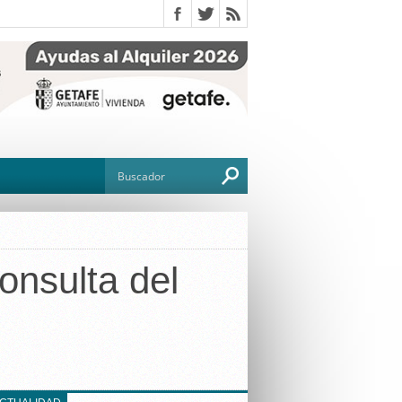
onsulta del
O
TO
G