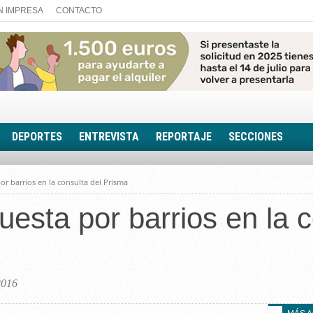
N IMPRESA
CONTACTO
DEPORTES
ENTREVISTA
REPORTAJE
SECCIONES
FOTONOTICIA
or barrios en la consulta del Prisma
EL AULA SIN MUROS
uesta por barrios en la c
LOOK TOTAL
RINCÓN PSICOLÓGIC
TRIBUNA CON ACEN
EL RINCÓN DE ACOE
2016
RUTA DE LA MEMORIA
LA VOZ DE LA