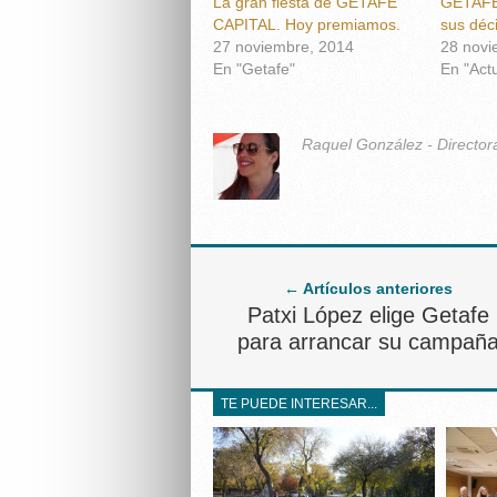
La gran fiesta de GETAFE
GETAFE
CAPITAL. Hoy premiamos.
sus déc
27 noviembre, 2014
28 novi
En "Getafe"
En "Act
Raquel González - Director
← Artículos anteriores
Patxi López elige Getafe
para arrancar su campañ
TE PUEDE INTERESAR...