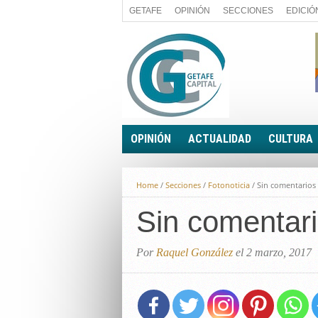
GETAFE
OPINIÓN
SECCIONES
EDICIÓ
OPINIÓN
ACTUALIDAD
CULTURA
A FIN DE CUENTAS
POLÍTICA
Home
/
Secciones
/
Fotonoticia
/
Sin comentarios
PALABRA DE CONCEJAL
ECONOMÍA
LA PIEDRA DE SÍSIFO
Sin comentar
SOCIEDAD
EL SACAPUNTAS
BREVES
TODAS LAS BANDERAS
Por
Raquel González
el 2 marzo, 2017
ROTAS
EL RINCÓN DEL LECTOR