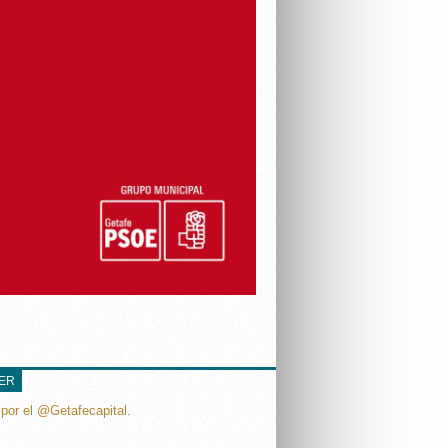
TER
por el @Getafecapital.