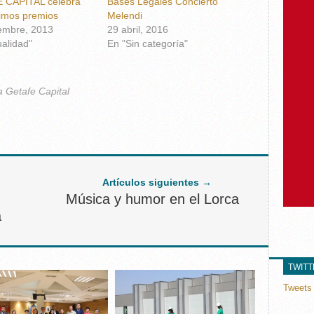
 CAPITAL celebra
Bases Legales Concierto
imos premios
Melendi
embre, 2013
29 abril, 2016
ualidad"
En "Sin categoría"
a Getafe Capital
Artículos siguientes →
Música y humor en el Lorca
a
TWIT
Tweets 