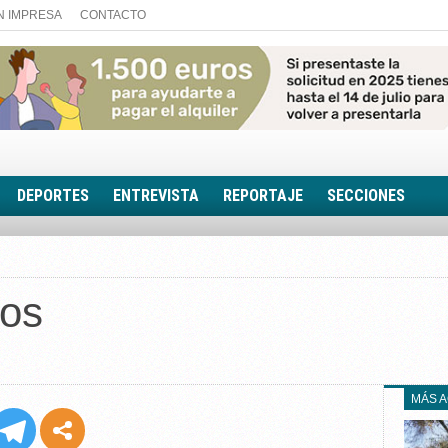
N IMPRESA
CONTACTO
DEPORTES
ENTREVISTA
REPORTAJE
SECCIONES
FOTONOTICIA
EL AULA SIN MUROS
ios
LOOK TOTAL
RINCÓN PSICOLÓGIC
TRIBUNA CON ACEN
EL RINCÓN DE ACOE
MÁS 
RUTA DE LA MEMORIA
LA VOZ DE LA