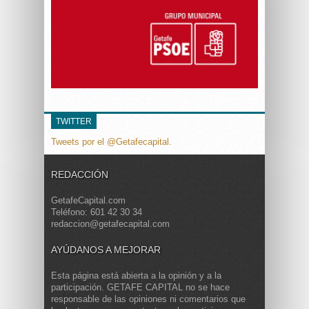
TWITTER
Tweets por el @Getafecapital.
REDACCIÓN
GetafeCapital.com
Teléfono: 601 42 30 34
redaccion@getafecapital.com
AYÚDANOS A MEJORAR
Esta página está abierta a la opinión y a la
participación. GETAFE CAPITAL no se hace
responsable de las opiniones ni comentarios que