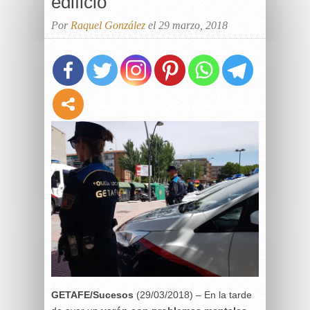
edificio
Por
Raquel González
el 29 marzo, 2018
GETAFE/Sucesos
(29/03/2018) – En la tarde