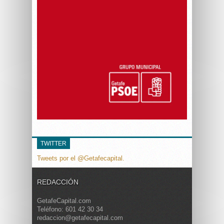
TWITTER
Tweets por el @Getafecapital.
REDACCIÓN
GetafeCapital.com
Teléfono: 601 42 30 34
redaccion@getafecapital.com