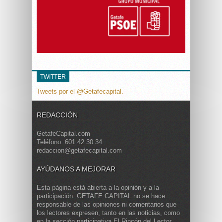
TWITTER
Tweets por el @Getafecapital.
REDACCIÓN
GetafeCapital.com
Teléfono: 601 42 30 34
redaccion@getafecapital.com
AYÚDANOS A MEJORAR
Esta página está abierta a la opinión y a la
participación. GETAFE CAPITAL no se hace
responsable de las opiniones ni comentarios que
los lectores expresen, tanto en las noticias, como
en la sección participativa El Rincón del Lector.