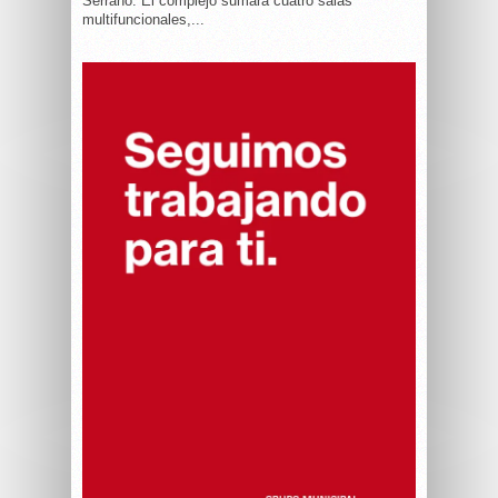
Serrano. El complejo sumará cuatro salas
multifuncionales,...