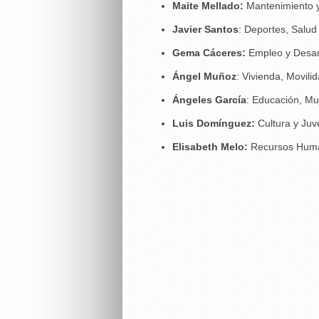
Maite Mellado:
Mantenimiento 
Javier Santos
: Deportes, Salu
Gema Cáceres:
Empleo y Desar
Ángel Muñoz
: Vivienda, Movili
Ángeles García
: Educación, Mu
Luis Domínguez:
Cultura y Juv
Elisabeth Melo:
Recursos Huma