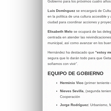
Gobierno para los próximos cuatro años
Luis Domínguez
se encargará de Cultu
en la política de una cultura accesible 
ciudad para coordinar acciones y proyec
Elisabeth Melo
se ocupará de las dele
centrada en atender las reivindicaciones
municipal, así como avanzar en los buen
Hernández ha destacado que
“estoy m
segura que lo darán todo para que Getaf
soñamos con vivir”.
EQUIPO DE GOBIERNO
Herminio Vico
(primer teniente
Nieves Sevilla
, (segunda tenien
Cooperación
Jorge Rodríguez:
Urbanismo, M