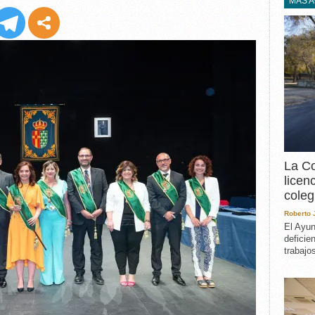
EXPERIENCIA
MÁS 
IN MEMORIAM
MEMORIA RECUPERA
UN MINUTO EN EL
MUSEO
VARIOS
La Co
licen
coleg
Roberto
El Ayun
deficie
trabajo