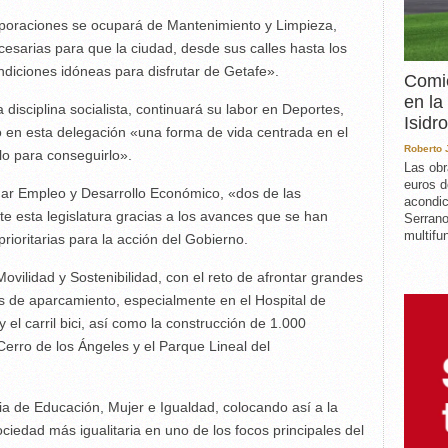
rporaciones se ocupará de Mantenimiento y Limpieza,
esarias para que la ciudad, desde sus calles hasta los
ndiciones idóneas para disfrutar de Getafe».
Comie
en la
 disciplina socialista, continuará su labor en Deportes,
Isidro
en esta delegación «una forma de vida centrada en el
Roberto
lo para conseguirlo».
Las obr
euros d
ar Empleo y Desarrollo Económico, «dos de las
acondic
 esta legislatura gracias a los avances que se han
Serrano
multifun
ioritarias para la acción del Gobierno.
vilidad y Sostenibilidad, con el reto de afrontar grandes
s de aparcamiento, especialmente en el Hospital de
y el carril bici, así como la construcción de 1.000
 Cerro de los Ángeles y el Parque Lineal del
a de Educación, Mujer e Igualdad, colocando así a la
ociedad más igualitaria en uno de los focos principales del