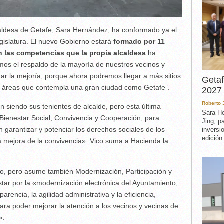
aldesa de Getafe, Sara Hernández, ha conformado ya el
gislatura. El nuevo Gobierno estará
formado por 11
n las competencias que la propia alcaldesa
ha
mos el respaldo de la mayoría de nuestros vecinos y
tar la mejoría, porque ahora podremos llegar a más sitios
Getaf
as áreas que contempla una gran ciudad como Getafe”.
2027 
Roberto
n siendo sus tenientes de alcalde, pero esta última
Sara He
Bienestar Social, Convivencia y Cooperación, para
Jing, p
 garantizar y potenciar los derechos sociales de los
inversi
edición
a mejora de la convivencia». Vico suma a Hacienda la
, pero asume también Modernización, Participación y
tar por la «modernización electrónica del Ayuntamiento,
encia, la agilidad administrativa y la eficiencia,
ara poder mejorar la atención a los vecinos y vecinas de
».