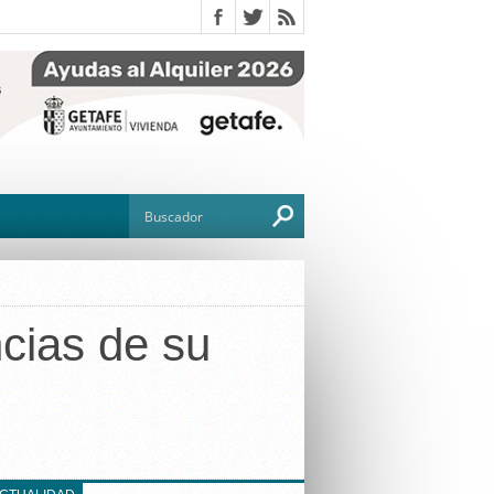
cias de su
O
TO
G