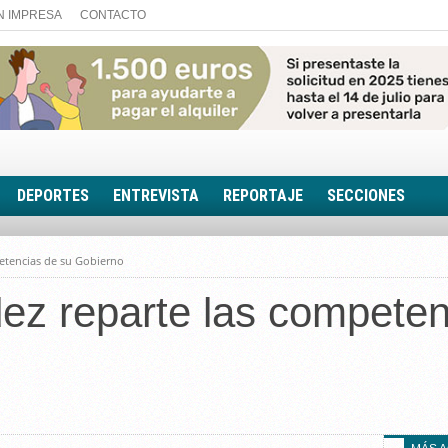
N IMPRESA
CONTACTO
DEPORTES
ENTREVISTA
REPORTAJE
SECCIONES
FOTONOTICIA
etencias de su Gobierno
EL AULA SIN MUROS
ez reparte las competen
LOOK TOTAL
RINCÓN PSICOLÓGIC
TRIBUNA CON ACEN
EL RINCÓN DE ACOE
RUTA DE LA MEMORIA
LA VOZ DE LA