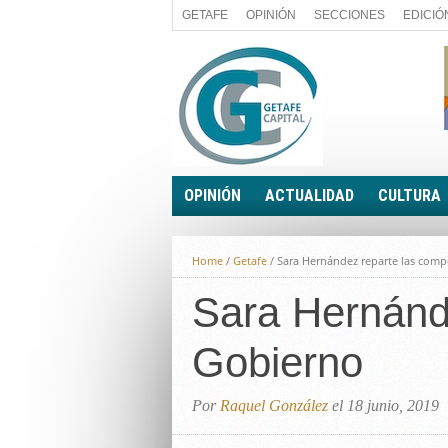
GETAFE
OPINIÓN
SECCIONES
EDICIÓ
OPINIÓN
ACTUALIDAD
CULTURA
A FIN DE CUENTAS
POLÍTICA
Home
/
Getafe
/
Sara Hernández reparte las comp
PALABRA DE CONCEJAL
ECONOMÍA
LA PIEDRA DE SÍSIFO
Sara Hernánd
SOCIEDAD
EL SACAPUNTAS
BREVES
Gobierno
TODAS LAS BANDERAS
ROTAS
EL RINCÓN DEL LECTOR
Por
Raquel González
el 18 junio, 2019