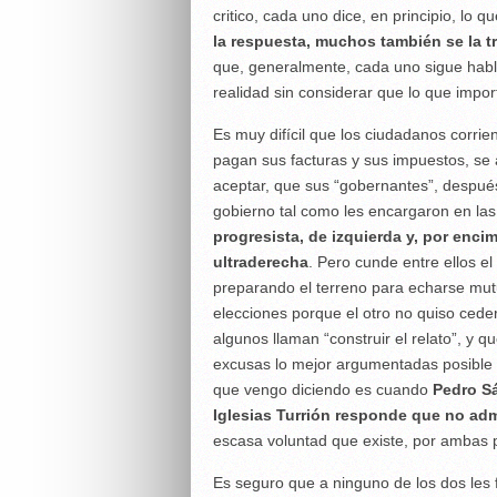
critico, cada uno dice, en principio, lo q
la respuesta, muchos también se la t
que, generalmente, cada uno sigue habla
realidad sin considerar que lo que impor
Es muy difícil que los ciudadanos corrie
pagan sus facturas y sus impuestos, s
aceptar, que sus “gobernantes”, despué
gobierno tal como les encargaron en las 
progresista, de izquierda y, por encim
ultraderecha
. Pero cunde entre ellos 
preparando el terreno para echarse mut
elecciones porque el otro no quiso cede
algunos llaman “construir el relato”, y 
excusas lo mejor argumentadas posible pa
que vengo diciendo es cuando
Pedro Sá
Iglesias Turrión responde que no adm
escasa voluntad que existe, por ambas 
Es seguro que a ninguno de los dos les 