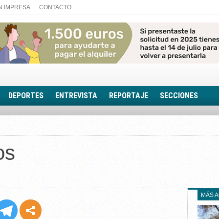
N IMPRESA
CONTACTO
DEPORTES
ENTREVISTA
REPORTAJE
SECCIONES
FOTONOTICIA
EL AULA SIN MUROS
os
LOOK TOTAL
RINCÓN PSICOLÓGIC
TRIBUNA CON ACEN
EL RINCÓN DE ACOE
MÁS 
RUTA DE LA MEMORIA
LA VOZ DE LA