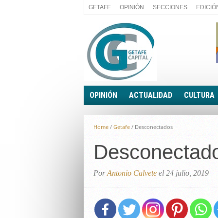
GETAFE
OPINIÓN
SECCIONES
EDICIÓ
OPINIÓN
ACTUALIDAD
CULTURA
A FIN DE CUENTAS
POLÍTICA
Home
/
Getafe
/
Desconectados
PALABRA DE CONCEJAL
ECONOMÍA
LA PIEDRA DE SÍSIFO
Desconectad
SOCIEDAD
EL SACAPUNTAS
BREVES
TODAS LAS BANDERAS
Por
Antonio Calvete
el 24 julio, 2019
ROTAS
EL RINCÓN DEL LECTOR