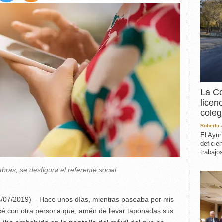
EXPERIENCIA
IN MEMORIAM
MEMORIA RECUPERA
UN MINUTO EN EL
MUSEO
VARIOS
La Co
licen
coleg
Roberto
El Ayun
deficie
trabajo
bras, se desfigura el referente social.
/07/2019) – Hace unos días, mientras paseaba por mis
cé con otra persona que, amén de llevar taponadas sus