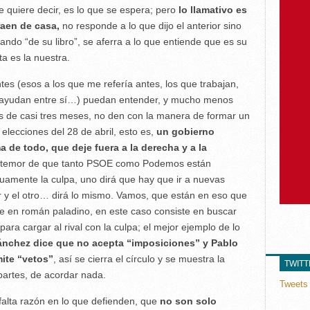
ue quiere decir, es lo que se espera; pero
lo llamativo es
raen de casa,
no responde a lo que dijo el anterior sino
ndo “de su libro”, se aferra a lo que entiende que es su
ta es la nuestra.
ntes (esos a los que me refería antes, los que trabajan,
e ayudan entre sí…) puedan entender, y mucho menos
s de casi tres meses, no den con la manera de formar un
elecciones del 28 de abril, esto es,
un gobierno
a de todo, que deje fuera a la derecha y a la
el temor de que tanto PSOE como Podemos están
uamente la culpa, uno dirá que hay que ir a nuevas
r y el otro… dirá lo mismo. Vamos, que están en eso que
que en román paladino, en este caso consiste en buscar
ra cargar al rival con la culpa; el mejor ejemplo de lo
nchez dice que no acepta “imposiciones” y Pablo
ite “vetos”
, así se cierra el círculo y se muestra la
TWIT
partes, de acordar nada.
Tweets 
falta razón en lo que defienden, que
no son solo