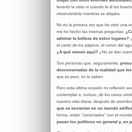
orejas con unos enormes auriculares,
levantó la vista ni cuando le di los bue
observándola mientras se alejaba.
No es la primera vez que he visto una 
me he hecho las mismas preguntas:
¿C
admirar la belleza de estos lugares?
¿
el canto de los pájaros, el rumor del agu
¿A qué vienen aquí?
¿No se dan cuent
Son personas que, seguramente,
presu
desconectadas de la realidad que les
que es peor, no lo saben.
Pero esta última ocasión mi reflexión 
contemplar e, incluso, de los casos sim
nuestra vida diaria; después de asombr
que se encierran en un mundo artificia
forma, están “conectados” con el mund
pasan los políticos en general y, en p