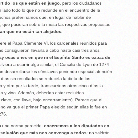
rtido los que están en juego
, pero los ciudadanos
 lado todo lo que no redunde en el encuentro de la
chos preferiríamos que, en lugar de hablar de
, que pusieran sobre la mesa las respectivas propuestas
ran que no están tan alejados.
re el Papa Clemente VI, los cardenales reunidos para
o consiguieron llevarla a cabo hasta casi tres años
ay ocasiones en que ni el Espíritu Santo es capaz de
olviera a ocurrir algo similar, el Concilio de Lyon de 1274
 desarrollarse los cónclaves poniendo especial atención
días sin resultados se reduciría la dieta de los
y otro por la tarde; transcurridos otros cinco días la
a y vino. Además, deberían estar recluidos
clave, con llave, bajo encerramiento). Parece que el
o ya que el primer Papa elegido según ellas lo fue en
276.
s una norma parecida:
encerremos a los diputados en
a solución que más nos convenga a todos
: no saldrán