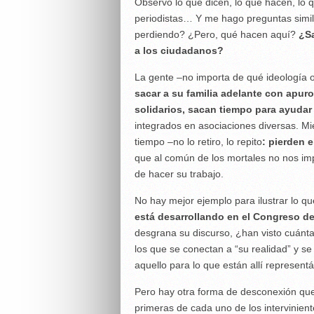
Observo lo que dicen, lo que hacen, lo q
periodistas… Y me hago preguntas simila
perdiendo? ¿Pero, qué hacen aquí?
¿Sa
a los ciudadanos?
La gente –no importa de qué ideología o
sacar a su familia adelante con apuro
solidarios, sacan tiempo para ayudar 
integrados en asociaciones diversas. Mi
tiempo –no lo retiro, lo repito
: pierden 
que al común de los mortales no nos i
de hacer su trabajo.
No hay mejor ejemplo para ilustrar lo q
está desarrollando en el Congreso de
desgrana su discurso, ¿han visto cuánt
los que se conectan a “su realidad” y s
aquello para lo que están allí represent
Pero hay otra forma de desconexión que
primeras de cada uno de los intervinient