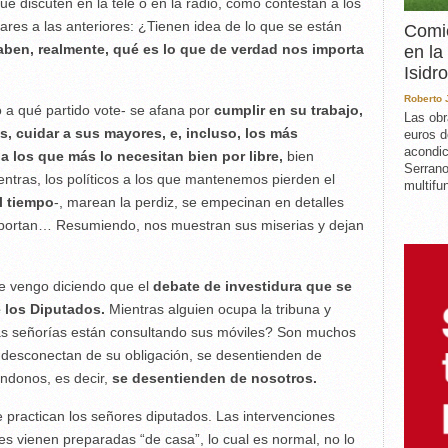
ue discuten en la tele o en la radio, cómo contestan a los
res a las anteriores: ¿Tienen idea de lo que se están
Comie
ben, realmente, qué es lo que de verdad nos importa
en la
Isidro
Roberto
 a qué partido vote- se afana por
cumplir en su trabajo,
Las obr
s, cuidar a sus mayores, e, incluso, los más
euros d
acondic
a los que más lo necesitan bien por libre,
bien
Serrano
entras, los políticos a los que mantenemos pierden el
multifun
el tiempo
-, marean la perdiz, se empecinan en detalles
mportan… Resumiendo, nos muestran sus miserias y dejan
ue vengo diciendo que el
debate de investidura que se
 los Diputados.
Mientras alguien ocupa la tribuna y
as señorías están consultando sus móviles? Son muchos
e desconectan de su obligación, se desentienden de
ándonos, es decir,
se desentienden de nosotros.
 practican los señores diputados. Las intervenciones
es vienen preparadas “de casa”, lo cual es normal, no lo