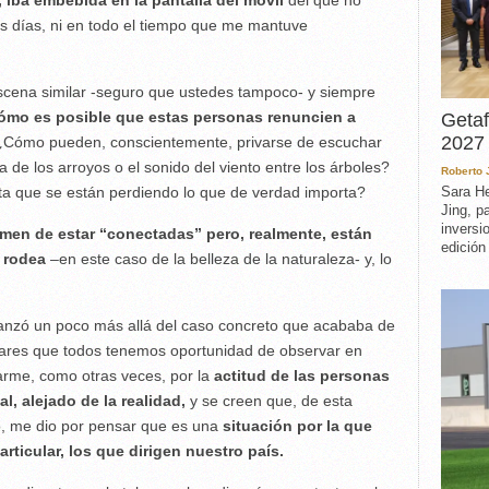
 iba embebida en la pantalla del móvil
del que no
nos días, ni en todo el tiempo que me mantuve
escena similar -seguro que ustedes tampoco- y siempre
ómo es posible que estas personas renuncien a
Getaf
2027 
Cómo pueden, conscientemente, privarse de escuchar
a de los arroyos o el sonido del viento entre los árboles?
Roberto
a que se están perdiendo lo que de verdad importa?
Sara He
Jing, p
inversi
men de estar “conectadas” pero, realmente, están
edición
 rodea
–en este caso de la belleza de la naturaleza- y, lo
avanzó un poco más allá del caso concreto que acababa de
ilares que todos tenemos oportunidad de observar en
arme, como otras veces, por la
actitud de las personas
l, alejado de la realidad,
y se creen que, de esta
o, me dio por pensar que es una
situación por la que
articular, los que dirigen nuestro país.