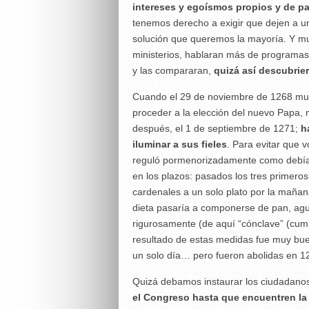
intereses y egoísmos propios y de pa
tenemos derecho a exigir que dejen a un
solución que queremos la mayoría. Y mu
ministerios, hablaran más de programas
y las compararan,
quizá así descubrie
Cuando el 29 de noviembre de 1268 mue
proceder a la elección del nuevo Papa, n
después, el 1 de septiembre de 1271;
h
iluminar a sus fieles
. Para evitar que v
reguló pormenorizadamente como debían
en los plazos: pasados los tres primeros 
cardenales a un solo plato por la mañana 
dieta pasaría a componerse de pan, agu
rigurosamente (de aquí “cónclave” (cum 
resultado de estas medidas fue muy buen
un solo día… pero fueron abolidas en 1
Quizá debamos instaurar los ciudadano
el Congreso hasta que encuentren l