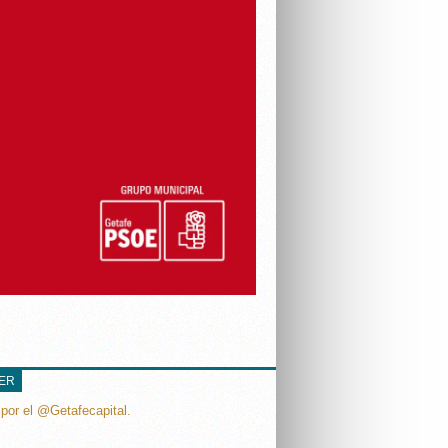
TER
por el @Getafecapital.