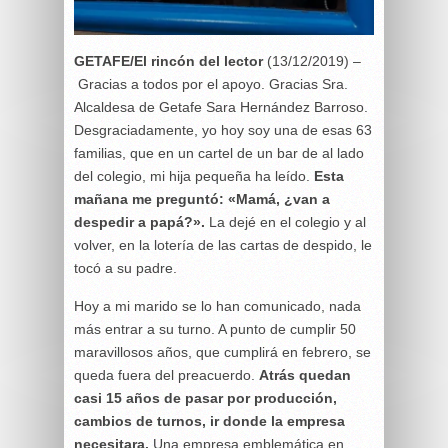
GETAFE/El rincón del lector
(13/12/2019) –
Gracias a todos por el apoyo. Gracias Sra.
Alcaldesa de Getafe Sara Hernández Barroso.
Desgraciadamente, yo hoy soy una de esas 63
familias, que en un cartel de un bar de al lado
del colegio, mi hija pequeña ha leído.
Esta
mañana me preguntó: «Mamá, ¿van a
despedir a papá?».
La dejé en el colegio y al
volver, en la lotería de las cartas de despido, le
tocó a su padre.
Hoy a mi marido se lo han comunicado, nada
más entrar a su turno. A punto de cumplir 50
maravillosos años, que cumplirá en febrero, se
queda fuera del preacuerdo.
Atrás quedan
casi 15 años de pasar por producción,
cambios de turnos, ir donde la empresa
necesitara.
Una empresa emblemática en