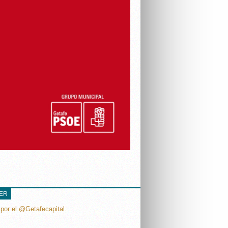
TER
por el @Getafecapital.