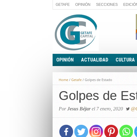
GETAFE
OPINIÓN
SECCIONES
EDICIÓ
OPINIÓN
ACTUALIDAD
CULTURA
A FIN DE CUENTAS
POLÍTICA
Home
/
Getafe
/
Golpes de Estado
PALABRA DE CONCEJAL
ECONOMÍA
LA PIEDRA DE SÍSIFO
Golpes de Es
SOCIEDAD
EL SACAPUNTAS
BREVES
TODAS LAS BANDERAS
Por
Jesus Béjar
el 7 enero, 2020
@G
ROTAS
EL RINCÓN DEL LECTOR