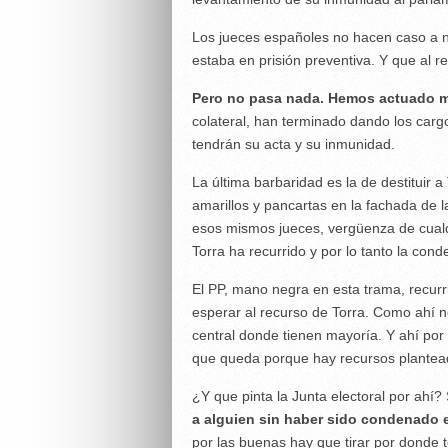
Los jueces españoles no hacen caso a 
estaba en prisión preventiva. Y que al 
Pero no pasa nada. Hemos actuado ma
colateral, han terminado dando los car
tendrán su acta y su inmunidad.
La última barbaridad es la de destituir 
amarillos y pancartas en la fachada de 
esos mismos jueces, vergüenza de cualq
Torra ha recurrido y por lo tanto la cond
El PP, mano negra en esta trama, recurrió
esperar al recurso de Torra. Como ahí no
central donde tienen mayoría. Y ahí por 
que queda porque hay recursos plante
¿Y que pinta la Junta electoral por ahí?
a alguien sin haber sido condenado 
por las buenas hay que tirar por donde 