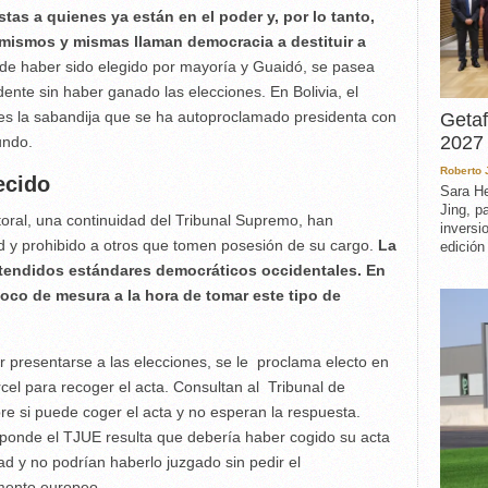
as a quienes ya están en el poder y, por lo tanto,
s mismos y mismas llaman democracia a destituir a
 de haber sido elegido por mayoría y Guaidó, se pasea
dente sin haber ganado las elecciones. En Bolivia, el
 es la sabandija que se ha autoproclamado presidenta con
Getaf
2027 
undo.
Roberto
ecido
Sara He
Jing, p
toral, una continuidad del Tribunal Supremo, han
inversi
d y prohibido a otros que tomen posesión de su cargo.
La
edición
etendidos estándares democráticos occidentales. En
oco de mesura a la hora de tomar este tipo de
r presentarse a las elecciones, se le proclama electo en
rcel para recoger el acta. Consultan al Tribunal de
re si puede coger el acta y no esperan la respuesta.
ponde el TJUE resulta que debería haber cogido su acta
ad y no podrían haberlo juzgado sin pedir el
mento europeo.