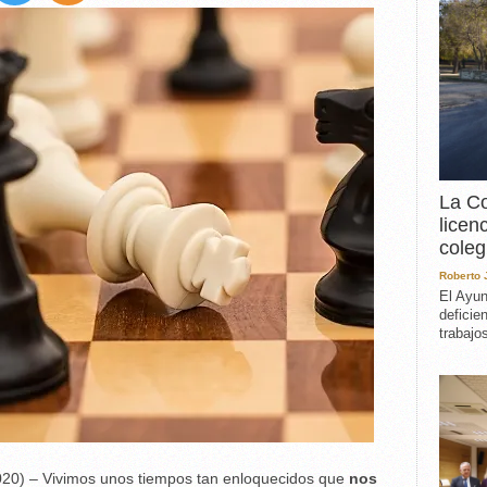
EXPERIENCIA
IN MEMORIAM
MEMORIA RECUPERA
UN MINUTO EN EL
MUSEO
VARIOS
La Co
licen
coleg
Roberto
El Ayun
deficie
trabajo
20) – Vivimos unos tiempos tan enloquecidos que
nos