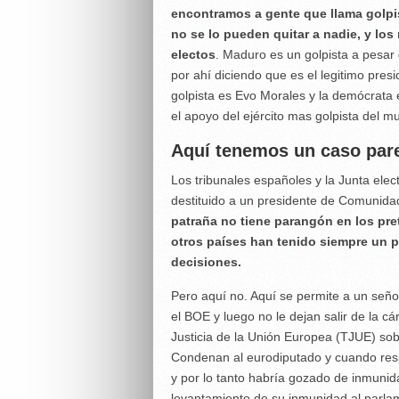
encontramos a gente que llama golpist
no se lo pueden quitar a nadie, y lo
electos
. Maduro es un golpista a pesar
por ahí diciendo que es el legitimo presi
golpista es Evo Morales y la demócrata
el apoyo del ejército mas golpista del m
Aquí tenemos un caso par
Los tribunales españoles y la Junta elec
destituido a un presidente de Comunida
patraña no tiene parangón en los pr
otros países han tenido siempre un p
decisiones.
Pero aquí no. Aquí se permite a un seño
el BOE y luego no le dejan salir de la cá
Justicia de la Unión Europea (TJUE) sob
Condenan al eurodiputado y cuando res
y por lo tanto habría gozado de inmunid
levantamiento de su inmunidad al parla