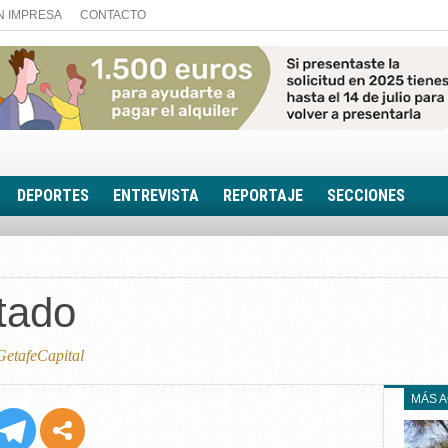
N IMPRESA
CONTACTO
DEPORTES
ENTREVISTA
REPORTAJE
SECCIONES
FOTONOTICIA
EL AULA SIN MUROS
tado
LOOK TOTAL
RINCÓN PSICOLÓGIC
TRIBUNA CON ACEN
etafeCapital
EL RINCÓN DE ACOE
MÁS 
RUTA DE LA MEMORIA
LA VOZ DE LA