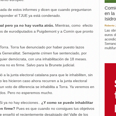
Comie
nada de estos informes y dicen que cuando preguntaron
en la
responder el TJUE ya está condenado.
Isidro
l pero ya no hay vuelta atrás.
Mientras, como efecto
Roberto
Las obr
gos de eurodiputados a Puigdemont y a Comín que pronto
euros d
acondic
Serrano
a Torra. Torra fue denunciado por haber puesto lazos
multifun
la Generalitat. Semejante
crimen
fue sentenciado, por
uier demócrata, con una inhabilitación de 18 meses.
ena no es firme. Salvo para la Brunete judicial.
 a la junta electoral catalana para que le inhabiliten, sin
 les hicieron caso ahora recurren a la junta electoral
un voto de diferencia se inhabilita a Torra. Ya veremos en
ados. Pero no esperemos mucho.
 Si ya no hay elecciones..
¿Y como se puede inhabilitar
en firme?
Pues es que cuando no consigues tus objetivos
te enseñó el recientemente desalojado del Valle de los