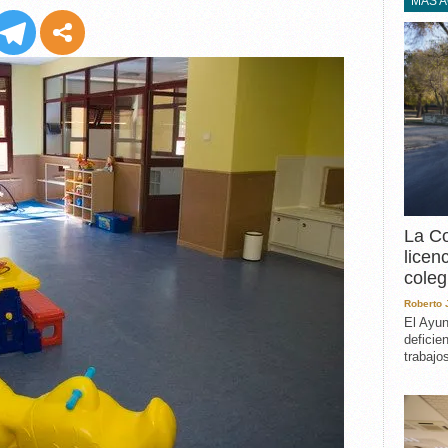
EXPERIENCIA
MÁS 
IN MEMORIAM
MEMORIA RECUPERA
UN MINUTO EN EL
MUSEO
VARIOS
La Co
licen
coleg
Roberto
El Ayun
deficie
trabajo