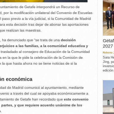
yuntamiento de Getafe interpondrá un Recurso de
 por la modificación unilateral del Convenio de Escuelas
el paso previo a la vía judicial, si la Comunidad de Madrid
ra esta decisión tras dejar de abonar las aportaciones
ue realizan las maestras.
, ha denunciado que “se trata de una
decisión
Getaf
2027 
erjuicios a las familias, a la comunidad educativa y
ha trasladado al consejero de Educación de la Comunidad
Roberto
 en la que le pide la celebración de la Comisión de
Sara He
Jing, p
 la que hasta ahora no se tiene noticias de si la
inversi
edición
ión económica
nidad de Madrid comunicó al ayuntamiento, mediante
onvenio a través del cual se apoyaba económicamente a
untamiento de Getafe han recordado que
este convenio
 partes, y que requiere acuerdo unánime de los
n
.