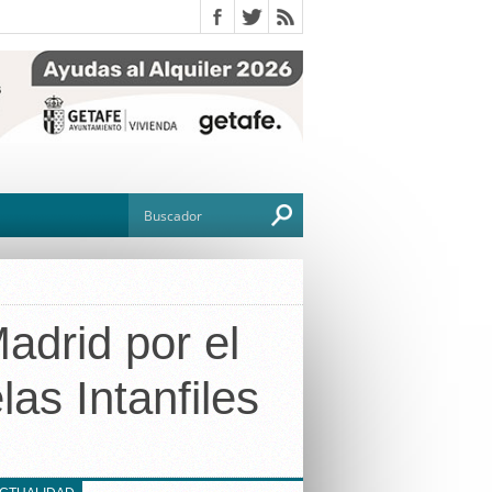
adrid por el
O
as Intanfiles
TO
G