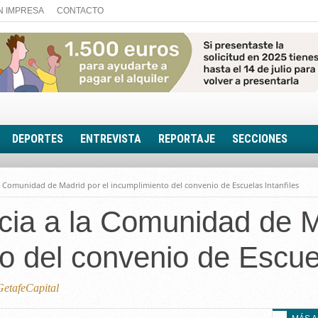
N IMPRESA
CONTACTO
DEPORTES
ENTREVISTA
REPORTAJE
SECCIONES
FOTONOTICIA
a Comunidad de Madrid por el incumplimiento del convenio de Escuelas Intanfiles
EL AULA SIN MUROS
ia a la Comunidad de M
LOOK TOTAL
RINCÓN PSICOLÓGIC
o del convenio de Escuel
TRIBUNA CON ACEN
EL RINCÓN DE ACOE
etafeCapital
RUTA DE LA MEMORIA
LA VOZ DE LA