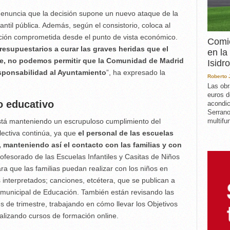
denuncia que la decisión supone un nuevo ataque de la
til pública. Además, según el consistorio, coloca al
ación comprometida desde el punto de vista económico.
Comie
esupuestarios a curar las graves heridas que el
en la
e, no podemos permitir que la Comunidad de Madrid
Isidro
esponsabilidad al Ayuntamiento
”, ha expresado la
Roberto
Las obr
euros d
o educativo
acondic
Serrano
multifun
stá manteniendo un escrupuloso cumplimiento del
lectiva continúa, ya que
el personal de las escuelas
, manteniendo así el contacto con las familias y con
fesorado de las Escuelas Infantiles y Casitas de Niños
ra que las familias puedan realizar con los niños en
interpretados; canciones, etcétera, que se publican a
b municipal de Educación. También están revisando las
 de trimestre, trabajando en cómo llevar los Objetivos
ealizando cursos de formación online.