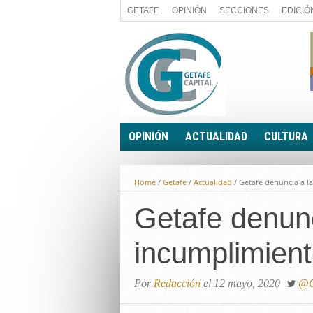
GETAFE
OPINIÓN
SECCIONES
EDICIÓ
OPINIÓN
ACTUALIDAD
CULTURA
A FIN DE CUENTAS
POLÍTICA
Home
/
Getafe
/
Actualidad
/
Getafe denuncia a l
PALABRA DE CONCEJAL
ECONOMÍA
LA PIEDRA DE SÍSIFO
Getafe denunc
SOCIEDAD
EL SACAPUNTAS
BREVES
incumplimient
TODAS LAS BANDERAS
ROTAS
EL RINCÓN DEL LECTOR
Por
Redacción
el 12 mayo, 2020
@G