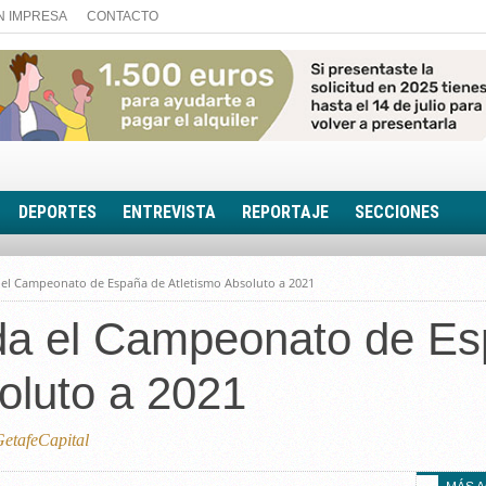
N IMPRESA
CONTACTO
DEPORTES
ENTREVISTA
REPORTAJE
SECCIONES
FOTONOTICIA
a el Campeonato de España de Atletismo Absoluto a 2021
EL AULA SIN MUROS
ada el Campeonato de E
LOOK TOTAL
RINCÓN PSICOLÓGIC
oluto a 2021
TRIBUNA CON ACEN
EL RINCÓN DE ACOE
etafeCapital
RUTA DE LA MEMORIA
LA VOZ DE LA