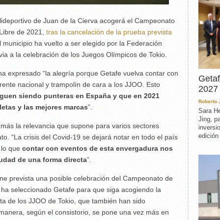
lideportivo de Juan de la Cierva acogerá el Campeonato
 Libre de 2021,
tras la cancelación de la prueba prevista
municipio ha vuelto a ser elegido por la Federación
ia a la celebración de los Juegos Olímpicos de Tokio.
 ha expresado “la alegría porque Getafe vuelva contar con
Getaf
rente nacional y trampolín de cara a los JJOO. Esto
2027 
siguen siendo punteras en España y que en 2021
Roberto
letas y las mejores marcas
”.
Sara He
Jing, p
más la relevancia que supone para varios sectores
inversi
edición
. “La crisis del Covid-19 se dejará notar en todo el país
 lo que
contar con eventos de esta envergadura nos
iudad de una forma directa
”.
ene prevista una posible celebración del Campeonato de
 ha seleccionado Getafe para que siga acogiendo la
uta de los JJOO de Tokio, que también han sido
 manera, según el consistorio, se pone una vez más en