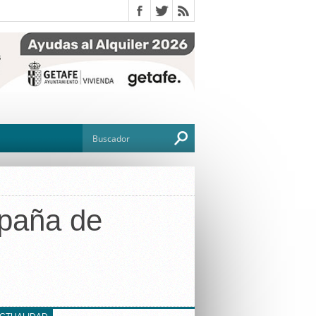
spaña de
O
TO
G