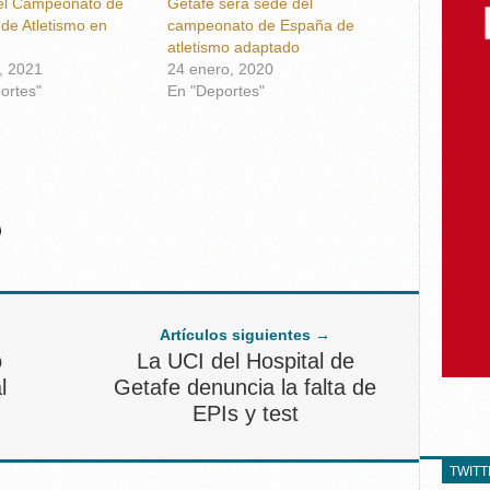
el Campeonato de
Getafe será sede del
de Atletismo en
campeonato de España de
atletismo adaptado
o, 2021
24 enero, 2020
ortes"
En "Deportes"
Artículos siguientes →
o
La UCI del Hospital de
l
Getafe denuncia la falta de
EPIs y test
TWIT