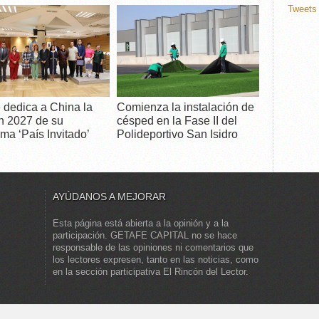
Tweets 
 dedica a China la
Comienza la instalación de
n 2027 de su
césped en la Fase II del
ma ‘País Invitado’
Polideportivo San Isidro
AYÚDANOS A MEJORAR
Esta página está abierta a la opinión y a la
participación. GETAFE CAPITAL no se hace
responsable de las opiniones ni comentarios que
los lectores expresen, tanto en las noticias, como
en la sección participativa El Rincón del Lector.