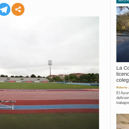
EXPERIENCIA
MÁS 
IN MEMORIAM
MEMORIA RECUPERA
UN MINUTO EN EL
MUSEO
VARIOS
La Co
licen
coleg
Roberto
El Ayun
deficie
trabajo