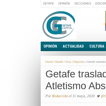
GETAFE
OPINIÓN
SECCIONES
EDICIÓ
OPINIÓN
ACTUALIDAD
CULTURA
A FIN DE CUENTAS
POLÍTICA
Home
/
Getafe
/
Ocio
/
Deportes
/
Getafe traslad
PALABRA DE CONCEJAL
ECONOMÍA
LA PIEDRA DE SÍSIFO
Getafe trasl
SOCIEDAD
EL SACAPUNTAS
BREVES
Atletismo Abs
TODAS LAS BANDERAS
ROTAS
EL RINCÓN DEL LECTOR
Por
Redacción
el 11 mayo, 2020
@G