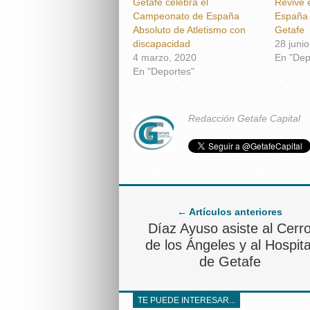
Getafe celebra el
Revive 
Campeonato de España
España 
Absoluto de Atletismo con
Getafe
discapacidad
28 juni
4 marzo, 2020
En "Dep
En "Deportes"
Redacción Getafe Capital
← Artículos anteriores
Díaz Ayuso asiste al Cerr
de los Ángeles y al Hospita
de Getafe
TE PUEDE INTERESAR...