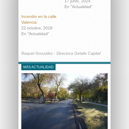
17 junio, 2024
En "Actualidad"
Incendio en la calle
Valencia
22 octubre, 2018
En "Actualidad"
Raquel González - Directora Getafe Capital
MÁS ACTUALIDAD