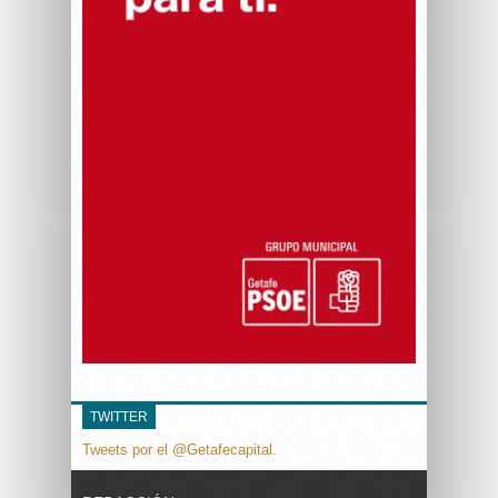
TWITTER
Tweets por el @Getafecapital.