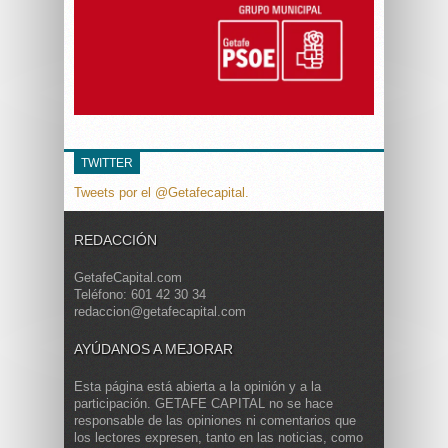
TWITTER
Tweets por el @Getafecapital.
REDACCIÓN
GetafeCapital.com
Teléfono: 601 42 30 34
redaccion@getafecapital.com
AYÚDANOS A MEJORAR
Esta página está abierta a la opinión y a la
participación. GETAFE CAPITAL no se hace
responsable de las opiniones ni comentarios que
los lectores expresen, tanto en las noticias, como