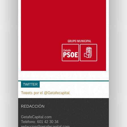
TWITTER
Tweets por el @Getafecapital.
REDACCIÓN
GetafeCapital.com
Teléfono: 601 42 30 34
redaccion@getafecapital.com