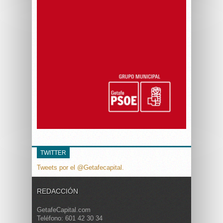
TWITTER
Tweets por el @Getafecapital.
REDACCIÓN
GetafeCapital.com
Teléfono: 601 42 30 34