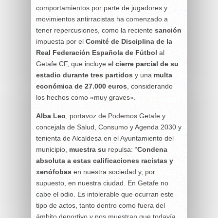
comportamientos por parte de jugadores y
movimientos antirracistas ha comenzado a
tener repercusiones, como la reciente
sanción
impuesta por el
Comité de Disciplina de la
Real Federación Española de Fútbol
al
Getafe CF, que incluye el
cierre parcial de su
estadio durante tres partidos
y una
multa
económica de 27.000 euros
, considerando
los hechos como «muy graves».
Alba Leo
, portavoz de Podemos Getafe y
concejala de Salud, Consumo y Agenda 2030 y
tenienta de Alcaldesa en el Ayuntamiento del
municipio,
muestra su
repulsa: “
Condena
absoluta a estas calificaciones racistas y
xenófobas
en nuestra sociedad y, por
supuesto, en nuestra ciudad. En Getafe no
cabe el odio. Es intolerable que ocurran este
tipo de actos, tanto dentro como fuera del
ámbito deportivo y nos muestran que todavía