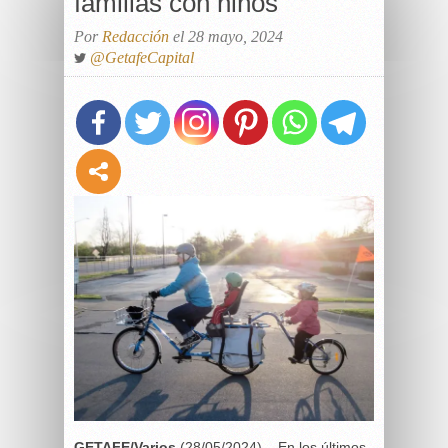
familias con niños
Por
Redacción
el 28 mayo, 2024
@GetafeCapital
GETAFE/Varios
(28/05/2024) –
En los últimos