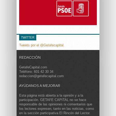
TWITTER
Tweets por el @Getafecapital.
REDACCIÓN
GetafeCapital.com
Teléfono: 601 42 30 34
redaccion@getafecapital.com
AYÚDANOS A MEJORAR
Esta página está abierta a la opinión y a la
participación. GETAFE CAPITAL no se hace
responsable de las opiniones ni comentarios que
los lectores expresen, tanto en las noticias, como
en la sección participativa El Rincón del Lector.