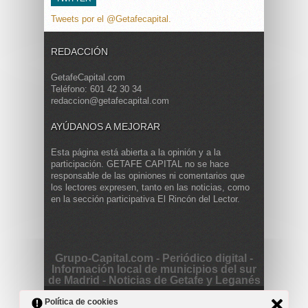
Tweets por el @Getafecapital.
REDACCIÓN
GetafeCapital.com
Teléfono: 601 42 30 34
redaccion@getafecapital.com
AYÚDANOS A MEJORAR
Esta página está abierta a la opinión y a la
participación. GETAFE CAPITAL no se hace
responsable de las opiniones ni comentarios que
los lectores expresen, tanto en las noticias, como
en la sección participativa El Rincón del Lector.
Grupo-Capital.com - Periódico digital -
Información local de municipios del sur
de Madrid - Noticias de Getafe y Leganés
Copyright © 2013 Getafe Capital. Powered by
Grodmar
Política de cookies
Project