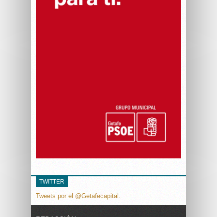
TWITTER
Tweets por el @Getafecapital.