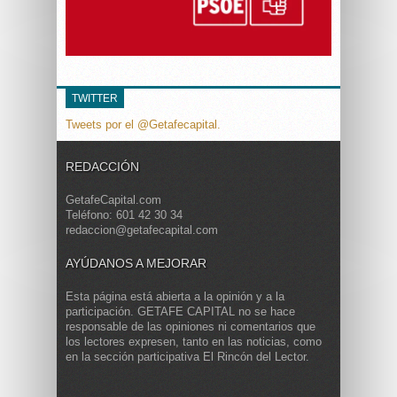
TWITTER
Tweets por el @Getafecapital.
REDACCIÓN
GetafeCapital.com
Teléfono: 601 42 30 34
redaccion@getafecapital.com
AYÚDANOS A MEJORAR
Esta página está abierta a la opinión y a la
participación. GETAFE CAPITAL no se hace
responsable de las opiniones ni comentarios que
los lectores expresen, tanto en las noticias, como
en la sección participativa El Rincón del Lector.