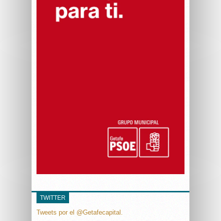
TWITTER
Tweets por el @Getafecapital.