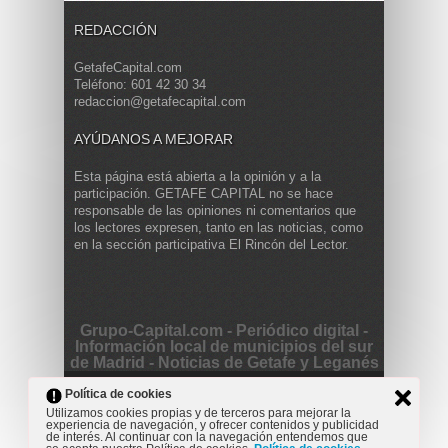
REDACCIÓN
GetafeCapital.com
Teléfono: 601 42 30 34
redaccion@getafecapital.com
AYÚDANOS A MEJORAR
Esta página está abierta a la opinión y a la
participación. GETAFE CAPITAL no se hace
responsable de las opiniones ni comentarios que
los lectores expresen, tanto en las noticias, como
en la sección participativa El Rincón del Lector.
Grupo-Capital.com - Periódico digital -
Información local de municipios del sur
de Madrid - Noticias de Getafe y Leganés
Copyright © 2013 Getafe Capital. Powered by
Grodmar
Política de cookies
Project
Utilizamos cookies propias y de terceros para mejorar la
experiencia de navegación, y ofrecer contenidos y publicidad
Opinión
Actualidad
Cultura
Deportes
Entrevista
de interés. Al continuar con la navegación entendemos que
Reportaje
Secciones