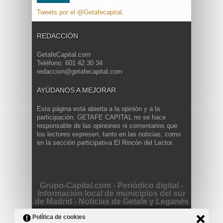
Tweets por el @Getafecapital.
REDACCIÓN
GetafeCapital.com
Teléfono: 601 42 30 34
redaccion@getafecapital.com
AYÚDANOS A MEJORAR
Esta página está abierta a la opinión y a la
participación. GETAFE CAPITAL no se hace
responsable de las opiniones ni comentarios que
los lectores expresen, tanto en las noticias, como
en la sección participativa El Rincón del Lector.
Grupo-Capital.com - Periódico digital -
Información local de municipios del sur
de Madrid - Noticias de Getafe y Leganés
Copyright © 2013 Getafe Capital. Powered by
Grodmar
Política de cookies
Project