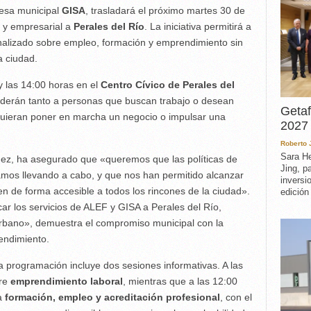
esa municipal
GISA
, trasladará el próximo martes 30 de
l y empresarial a
Perales del Río
. La iniciativa permitirá a
onalizado sobre empleo, formación y emprendimiento sin
a ciudad.
y las 14:00 horas en el
Centro Cívico de Perales del
nderán tanto a personas que buscan trabajo o desean
Getaf
quieran poner en marcha un negocio o impulsar una
2027 
Roberto
Sara He
ez, ha asegurado que «queremos que las políticas de
Jing, p
mos llevando a cabo, y que nos han permitido alcanzar
inversi
en de forma accesible a todos los rincones de la ciudad».
edición
ar los servicios de ALEF y GISA a Perales del Río,
urbano», demuestra el compromiso municipal con la
rendimiento.
a programación incluye dos sesiones informativas. A las
bre
emprendimiento laboral
, mientras que a las 12:00
 a
formación, empleo y acreditación profesional
, con el