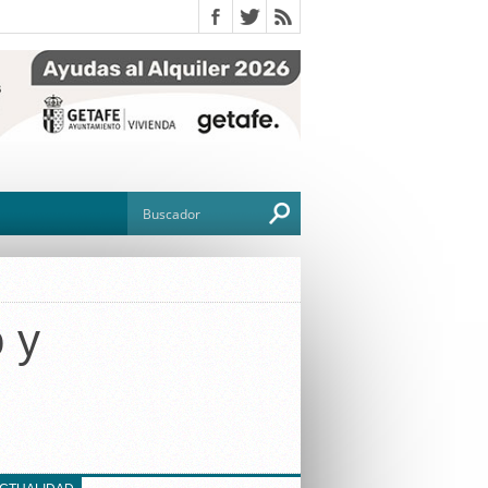
 y
O
TO
G