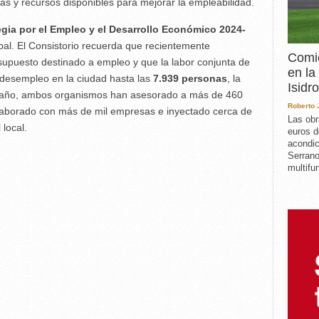
as y recursos disponibles para mejorar la empleabilidad.
egia por el Empleo y el Desarrollo Económico 2024-
pal. El Consistorio recuerda que recientemente
Comie
supuesto destinado a empleo y que la labor conjunta de
en la
 desempleo en la ciudad hasta las
7.939 personas
, la
Isidro
mo año, ambos organismos han asesorado a más de 460
Roberto
olaborado con más de mil empresas e inyectado cerca de
Las obr
 local.
euros d
acondic
Serrano
multifun