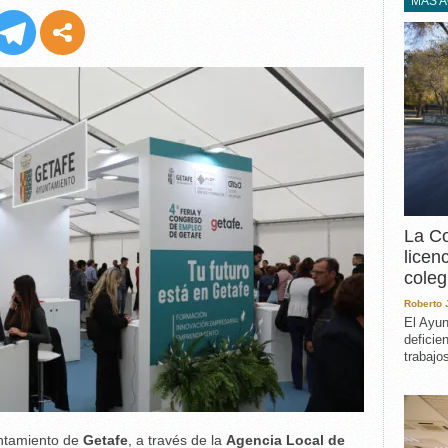
EXPERIENCIA
MÁS 
IN MEMORIAM
MEMORIA RECUPERA
UN MINUTO EN EL
MUSEO
VARIOS
La Co
licen
coleg
Roberto
El Ayun
deficie
trabajo
untamiento de
Getafe
, a través de la
Agencia Local de