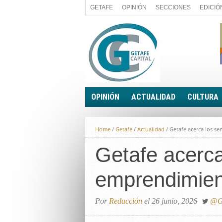
GETAFE
OPINIÓN
SECCIONES
EDICIÓ
OPINIÓN
ACTUALIDAD
CULTURA
A FIN DE CUENTAS
POLÍTICA
Home
/
Getafe
/
Actualidad
/
Getafe acerca los se
PALABRA DE CONCEJAL
ECONOMÍA
LA PIEDRA DE SÍSIFO
Getafe acerca
SOCIEDAD
EL SACAPUNTAS
BREVES
emprendimient
TODAS LAS BANDERAS
ROTAS
EL RINCÓN DEL LECTOR
Por
Redacción
el 26 junio, 2026
@Ge