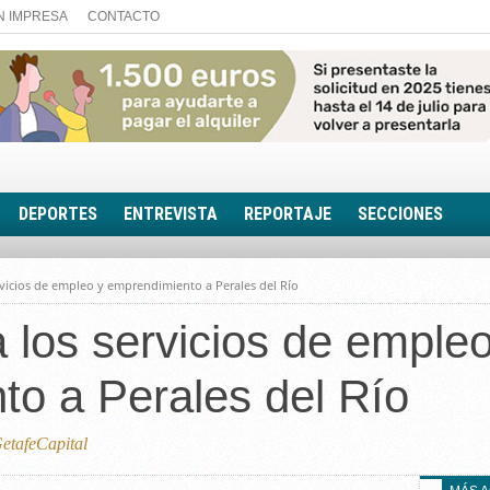
N IMPRESA
CONTACTO
DEPORTES
ENTREVISTA
REPORTAJE
SECCIONES
FOTONOTICIA
rvicios de empleo y emprendimiento a Perales del Río
EL AULA SIN MUROS
 los servicios de empleo
LOOK TOTAL
RINCÓN PSICOLÓGIC
o a Perales del Río
TRIBUNA CON ACEN
EL RINCÓN DE ACOE
tafeCapital
RUTA DE LA MEMORIA
LA VOZ DE LA