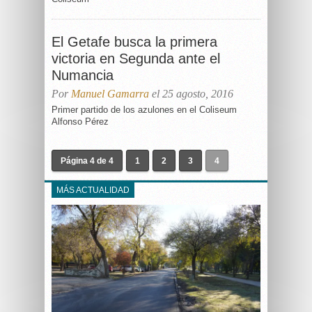
El Getafe busca la primera
victoria en Segunda ante el
Numancia
Por
Manuel Gamarra
el 25 agosto, 2016
Primer partido de los azulones en el Coliseum
Alfonso Pérez
Página 4 de 4
1
2
3
4
MÁS ACTUALIDAD