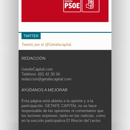
TWITTER
Tweets por el @Getafecapital.
REDACCIÓN
GetafeCapital.com
Teléfono: 601 42 30 34
redaccion@getafecapital.com
AYÚDANOS A MEJORAR
Esta página está abierta a la opinión y a la
participación. GETAFE CAPITAL no se hace
responsable de las opiniones ni comentarios que
los lectores expresen, tanto en las noticias, como
en la sección participativa El Rincón del Lector.