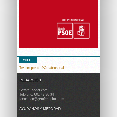
TWITTER
Tweets por el @Getafecapital.
REDACCIÓN
GetafeCapital.com
Teléfono: 601 42 30 34
redaccion@getafecapital.com
AYÚDANOS A MEJORAR