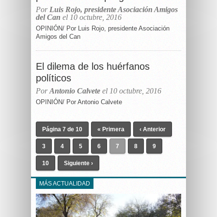
Por
Luis Rojo, presidente Asociación Amigos
del Can
el 10 octubre, 2016
OPINIÓN/ Por Luis Rojo, presidente Asociación
Amigos del Can
El dilema de los huérfanos
políticos
Por
Antonio Calvete
el 10 octubre, 2016
OPINIÓN/ Por Antonio Calvete
Página 7 de 10
« Primera
‹ Anterior
3
4
5
6
7
8
9
10
Siguiente ›
MÁS ACTUALIDAD