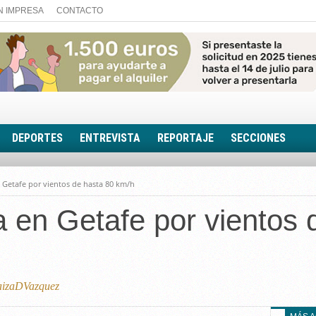
N IMPRESA
CONTACTO
DEPORTES
ENTREVISTA
REPORTAJE
SECCIONES
FOTONOTICIA
n Getafe por vientos de hasta 80 km/h
EL AULA SIN MUROS
la en Getafe por vientos
LOOK TOTAL
RINCÓN PSICOLÓGIC
TRIBUNA CON ACEN
EL RINCÓN DE ACOE
izaDVazquez
RUTA DE LA MEMORIA
LA VOZ DE LA