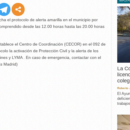
EXPERIENCIA
MÁS 
IN MEMORIAM
MEMORIA RECUPERA
a el protocolo de alerta amarilla en el municipio por
UN MINUTO EN EL
comprendido desde las 12.00 horas hasta las 20.00 horas
MUSEO
VARIOS
stablece el Centro de Coordinación (CECOR) en el 092 de
colo la activación de Protección Civil y la alerta de los
dines y LYMA . En caso de emergencia, contactar con el
as Madrid)
La Co
licen
coleg
Roberto
El Ayun
deficie
trabajo