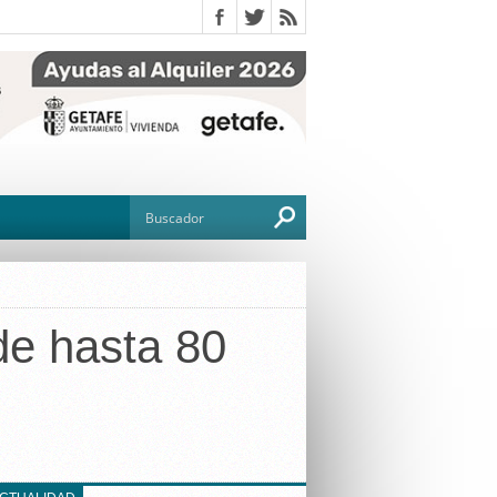
 de hasta 80
O
TO
G