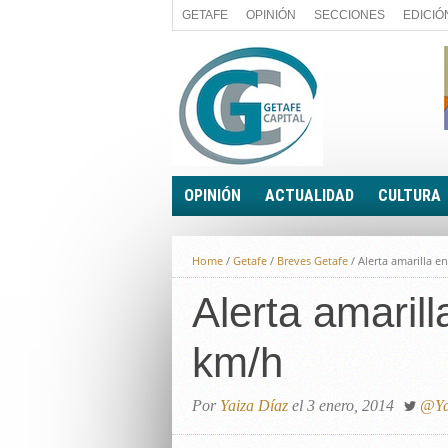
GETAFE
OPINIÓN
SECCIONES
EDICIÓ
OPINIÓN
ACTUALIDAD
CULTURA
A FIN DE CUENTAS
POLÍTICA
Home
/
Getafe
/
Breves Getafe
/
Alerta amarilla e
PALABRA DE CONCEJAL
ECONOMÍA
LA PIEDRA DE SÍSIFO
Alerta amaril
SOCIEDAD
EL SACAPUNTAS
BREVES
km/h
TODAS LAS BANDERAS
ROTAS
EL RINCÓN DEL LECTOR
Por
Yaiza Díaz
el 3 enero, 2014
@Ya