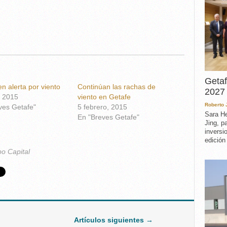
Getaf
n alerta por viento
Continúan las rachas de
2027 
, 2015
viento en Getafe
Roberto
ves Getafe"
5 febrero, 2015
Sara He
En "Breves Getafe"
Jing, p
inversi
edición
po Capital
Artículos siguientes →