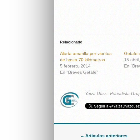
Relacionado
Alerta amarilla por vientos
Getafe e
de hasta 70 kilómetros
15 abril
5 febrero, 2014
En "Bre
En "Breves Getafe"
Yaiza Díaz - Periodista Gru
← Artículos anteriores