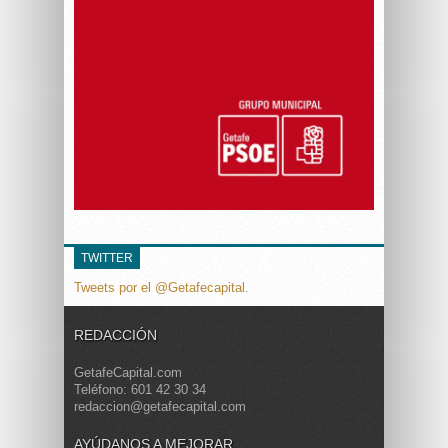
TWITTER
Tweets por el @Getafecapital.
REDACCIÓN
GetafeCapital.com
Teléfono: 601 42 30 34
redaccion@getafecapital.com
AYÚDANOS A MEJORAR