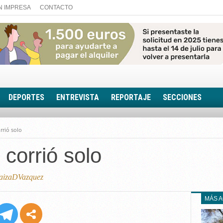
N IMPRESA
CONTACTO
DEPORTES
ENTREVISTA
REPORTAJE
SECCIONES
FOTONOTICIA
rrió solo
EL AULA SIN MUROS
 corrió solo
LOOK TOTAL
RINCÓN PSICOLÓGIC
TRIBUNA CON ACEN
izaDVazquez
EL RINCÓN DE ACOE
MÁS 
RUTA DE LA MEMORIA
LA VOZ DE LA