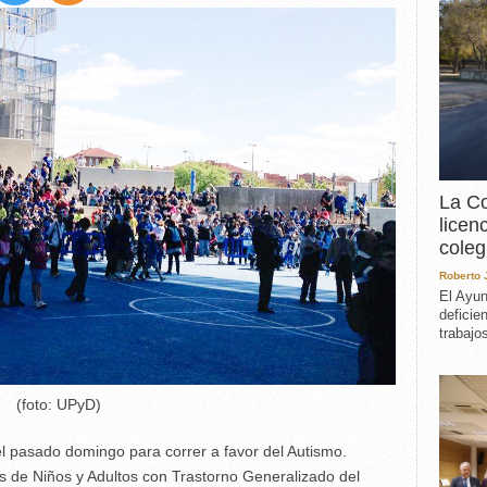
EXPERIENCIA
IN MEMORIAM
MEMORIA RECUPERA
UN MINUTO EN EL
MUSEO
VARIOS
La Co
licen
coleg
Roberto
El Ayun
deficie
trabajo
(foto: UPyD)
el pasado domingo para correr a favor del Autismo.
s de Niños y Adultos con Trastorno Generalizado del