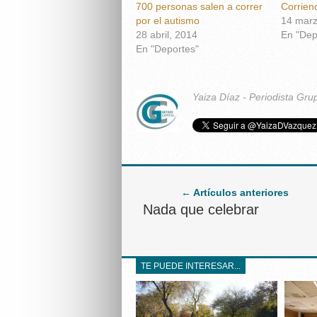
700 personas salen a correr
Corrien
por el autismo
14 marz
28 abril, 2014
En "Dep
En "Deportes"
Yaiza Díaz - Periodista Gru
← Artículos anteriores
Nada que celebrar
TE PUEDE INTERESAR...